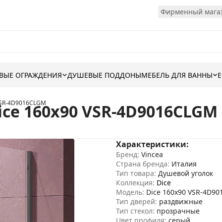
Фирменный магаз
ВЫЕ ОГРАЖДЕНИЯ
ДУШЕВЫЕ ПОДДОНЫ
МЕБЕЛЬ ДЛЯ ВАННЫ
 VSR-4D9016CLGM
ice 160x90 VSR-4D9016CLGM
Характеристики:
Бренд:
Vincea
Страна бренда:
Италия
Тип товара:
Душевой уголок
Коллекция:
Dice
Модель:
Dice 160x90 VSR-4D9
Тип дверей:
раздвижные
Тип стекол:
прозрачные
Цвет профиля:
серый