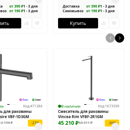
ка
от 390 ₽
1 - 3 дня
Доставка
от 390 ₽
1 - 3 дня
воз
от 190 ₽
1 - 3 дня
Самовывоз
от 190 ₽
1 - 3 дня
пить
Купить
ии
Код:
471384
В наличии
Код:
1673599
ь для раковины
Смеситель для раковины
sire VBF-1D3GM
Vincea Rim VFBF-2R1GM
45 210
₽
12 194
₽
64 311
₽
-27%
-30%