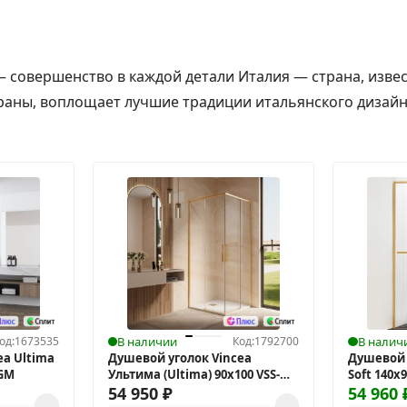
— совершенство в каждой детали Италия — страна, изв
траны, воплощает лучшие традиции итальянского дизайн
од:
1673535
В наличии
Код:
1792700
В налич
ea Ultima
Душевой уголок Vincea
Душевой 
LGM
Ультима (Ultima) 90х100 VSS-
Soft 140x
7UL9010CLG
54 950
₽
54 960