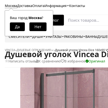
Москва
Доставка
Оплата
Информация
Контакты
Ваш город
Москва
?
Каталог
СМЕСИТЕЛИ
ДУШИ
УНИТАЗЫ
РАКОВИНЫ
ВАННЫ
ДУШЕ
VINCEA
–
ДУШЕВЫЕ ОГРАЖДЕНИЯ
–
Душевой уголок Vincea Dice 160x90
Душевой уголок Vincea D
Написать отзыв
К сравнению
В избранное
Оригинал