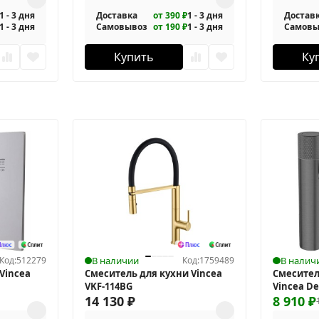
1 - 3 дня
Доставка
от 390 ₽
1 - 3 дня
Достав
1 - 3 дня
Самовывоз
от 190 ₽
1 - 3 дня
Самовы
Купить
Ку
Код:
512279
В наличии
Код:
1759489
В налич
Vincea
Смеситель для кухни Vincea
Смесител
VKF-114BG
Vincea De
14 130
₽
8 910
₽