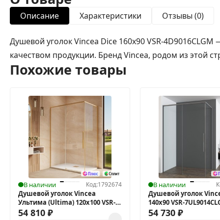
Описание
Характеристики
Отзывы (0)
Душевой уголок Vincea Dice 160x90 VSR-4D9016CLGM 
качеством продукции. Бренд Vincea, родом из этой с
Похожие товары
В наличии
Код:
1792674
В наличии
К
Душевой уголок Vincea
Душевой уголок Vinc
Ультима (Ultima) 120х100 VSR-
140х90 VSR-7UL9014C
7UL1012CLG
54 810
₽
54 730
₽