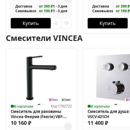
Доставка
от 390 ₽
1 - 3 дня
Доставка
от 390 ₽
Самовывоз
от 190 ₽
1 - 3 дня
Самовывоз
от 190 ₽
Купить
Купить
Смесители VINCEA
В наличии
Код:
1792722
В наличии
Смеситель для раковины
Смеситель для душа 
Vincea Феерие (Feerie) VBF-
VSCV-421CH
5FE2MB
10 160
₽
11 400
₽