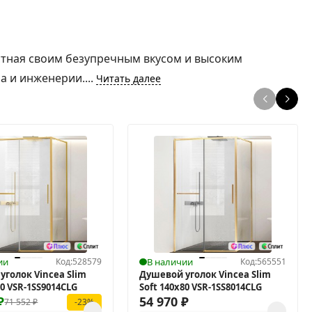
естная своим безупречным вкусом и высоким
а и инженерии....
Читать далее
ии
Код:
528579
В наличии
Код:
565551
уголок Vincea Slim
Душевой уголок Vincea Slim
90 VSR-1SS9014CLG
Soft 140x80 VSR-1SS8014CLG
₽
54 970
₽
71 552
₽
-23%