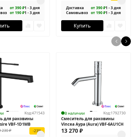
ка
от 390 ₽
1 - 3 дня
Доставка
от 390 ₽
1 - 3 дня
воз
от 190 ₽
1 - 3 дня
Самовывоз
от 190 ₽
1 - 3 дня
пить
Купить
ии
Код:
471543
В наличии
Код:
1792730
ь для раковины
Смеситель для раковины
sire VBF-1D1MB
Vincea Аура (Aura) VBF-6AU1CH
13 270
₽
9 230
₽
-23%