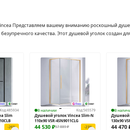
Vincea Представляем вашему вниманию роскошный душев
езупречного качества. Этот душевой уголок создан для т
Код:
485934
В наличии
Код:
565579
В налич
a Slim
Душевой уголок Vincea Slim-N
Душевой 
010CLB
110x90 VSR-4SN9011CLG
130x90 V
44 530
₽
44 470
57 889
₽
-26%
-23%