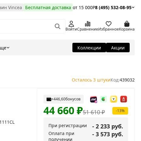
ин Vincea
Бесплатная доставка
от 15 000Р
8 (495) 532-08-95
Войти
Сравнение
Избранное
Корзина
Еще
Коллекции
Акции
Осталось 3 штуки
Код:
439032
+446,60
бонусов
44 660
₽
-13%
51 610
₽
G1111CL
При регистрации
- 2 233 руб.
Оплата при
- 3 573 руб.
получении