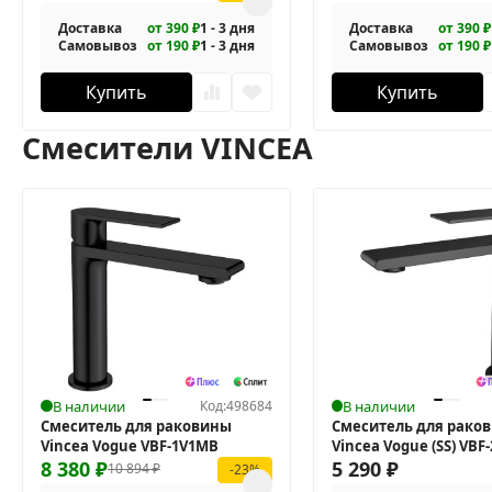
Доставка
от 390 ₽
1 - 3 дня
Доставка
от 390 ₽
Самовывоз
от 190 ₽
1 - 3 дня
Самовывоз
от 190 ₽
Купить
Купить
Смесители VINCEA
В наличии
Код:
498684
В наличии
Смеситель для раковины
Смеситель для рако
Vincea Vogue VBF-1V1MB
Vincea Vogue (SS) VBF
8 380
₽
5 290
₽
10 894
₽
-23%