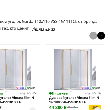
ой уголок Garda 110x110 VSS-1G1111CL от бренда
ех, кто ценит...
Читать далее
ии
Код:
565585
В наличии
Код:
565586
уголок Vincea Slim-N
Душевой уголок Vincea Slim-N
SR-4SN9013CLG
140x80 VSR-4SN8014CLG
₽
44 880
₽
60 775
₽
-26%