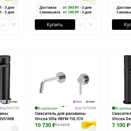
1 - 3 дня
Доставка
от 390 ₽
1 - 3 дня
Достав
1 - 3 дня
Самовывоз
от 190 ₽
1 - 3 дня
Самовы
Купить
Ку
Код:
565732
В наличии
Код:
1673596
В налич
вины
Смеситель для раковины
Смесител
-2VS1MB
Vincea Villa VBFW-1VL1CH
Vincea De
10 730
₽
7 100
₽
13 949
₽
-23%