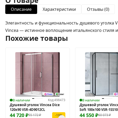
О товаре
Описание
Характеристики
Отзывы (0)
Элегантность и функциональность душевого уголка 
Vincea — истинное воплощение итальянского стиля и б
Похожие товары
В наличии
Код:
498473
В наличии
Душевой уголок Vincea Dice
Душевой уголок Vince
120x90 VSR-4D9012CL
Soft 100x100 VSR-1SS1
44 720
₽
44 550
₽
55 172
₽
60 073
₽
-19%