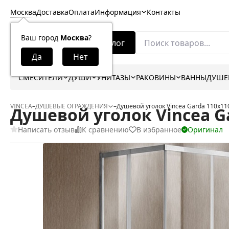
Москва
Доставка
Оплата
Информация
Контакты
Ваш город
Москва
?
Каталог
СМЕСИТЕЛИ
ДУШИ
УНИТАЗЫ
РАКОВИНЫ
ВАННЫ
ДУШЕ
VINCEA
–
ДУШЕВЫЕ ОГРАЖДЕНИЯ
–
Душевой уголок Vincea Garda 110x11
Душевой уголок Vincea Ga
Написать отзыв
К сравнению
В избранное
Оригинал