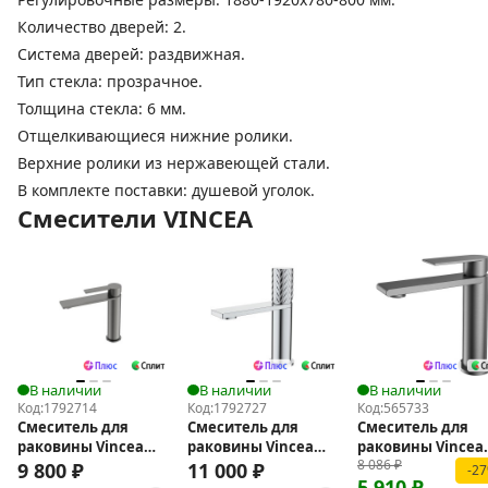
Количество дверей: 2.
Система дверей: раздвижная.
Тип стекла: прозрачное.
Толщина стекла: 6 мм.
Отщелкивающиеся нижние ролики.
Верхние ролики из нержавеющей стали.
В комплекте поставки: душевой уголок.
Смесители VINCEA
В наличии
В наличии
В наличии
Код:
1792714
Код:
1792727
Код:
565733
Смеситель для
Смеситель для
Смеситель для
раковины Vincea
раковины Vincea
раковины Vincea
8 086
₽
Линеа (Linea) VBF-
Альто (Alto) VBF-
Vogue (SS) VBF-
9 800
₽
11 000
₽
-2
5 910
₽
4LN1GM
6AL1CH
2VS1GM