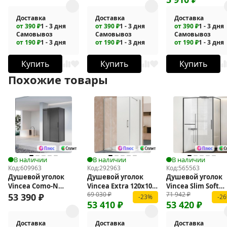
Доставка
Доставка
Доставка
от 390 ₽
1 - 3 дня
от 390 ₽
1 - 3 дня
от 390 ₽
1 - 3 дня
Самовывоз
Самовывоз
Самовывоз
от 190 ₽
1 - 3 дня
от 190 ₽
1 - 3 дня
от 190 ₽
1 - 3 дня
Купить
Купить
Купить
Похожие товары
В наличии
В наличии
В наличии
Код:
609963
Код:
292963
Код:
565563
Душевой уголок
Душевой уголок
Душевой уголок
Vincea Como-N
Vincea Extra 120х100
Vincea Slim Soft
69 030
₽
71 942
₽
130х80 VSR-
VSR-1E111210CL
140x80 VSR-
53 390
₽
-23%
-2
53 410
₽
53 420
₽
4CN8013CGB
1SS8014CLGM
Доставка
Доставка
Доставка