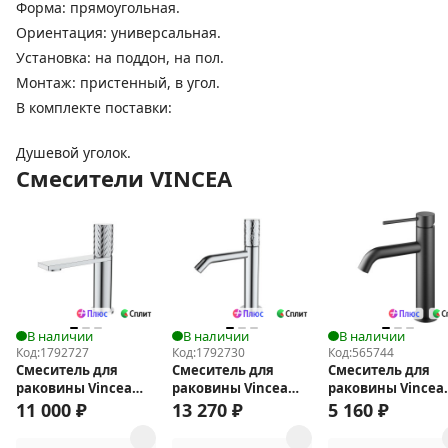
Форма: прямоугольная.
Ориентация: универсальная.
Установка: на поддон, на пол.
Монтаж: пристенный, в угол.
В комплекте поставки:
Душевой уголок.
Смесители VINCEA
В наличии
В наличии
В наличии
Код:
1792727
Код:
1792730
Код:
565744
Смеситель для
Смеситель для
Смеситель для
раковины Vincea
раковины Vincea
раковины Vincea
Альто (Alto) VBF-
Аура (Aura) VBF-
City VBF-2C1GM
11 000
₽
13 270
₽
5 160
₽
6AL1CH
6AU1CH