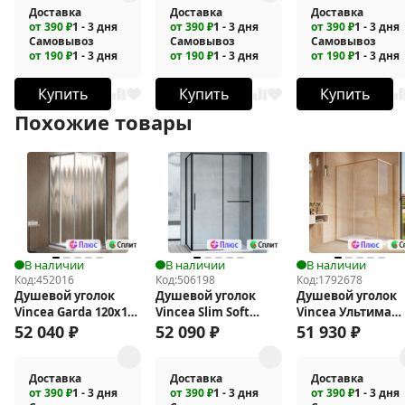
Доставка
Доставка
Доставка
от 390 ₽
1 - 3 дня
от 390 ₽
1 - 3 дня
от 390 ₽
1 - 3 дня
Самовывоз
Самовывоз
Самовывоз
от 190 ₽
1 - 3 дня
от 190 ₽
1 - 3 дня
от 190 ₽
1 - 3 дня
Купить
Купить
Купить
Похожие товары
В наличии
В наличии
В наличии
Код:
452016
Код:
506198
Код:
1792678
Душевой уголок
Душевой уголок
Душевой уголок
Vincea Garda 120х120
Vincea Slim Soft
Vincea Ультима
VSS-1G1212CH
130x90 VSR-
(Ultima) 140х100 V
52 040
₽
52 090
₽
51 930
₽
1SS9013CLB
7UL1014CLG
Доставка
Доставка
Доставка
от 390 ₽
1 - 3 дня
от 390 ₽
1 - 3 дня
от 390 ₽
1 - 3 дня