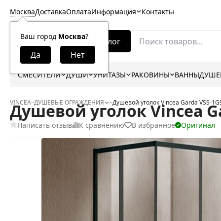
Москва
Доставка
Оплата
Информация
Контакты
Ваш город
Москва
?
Каталог
СМЕСИТЕЛИ
ДУШИ
УНИТАЗЫ
РАКОВИНЫ
ВАННЫ
ДУШЕ
VINCEA
–
ДУШЕВЫЕ ОГРАЖДЕНИЯ
–
Душевой уголок Vincea Garda VSS-1G
Душевой уголок Vincea G
Написать отзыв
К сравнению
В избранное
Оригинал