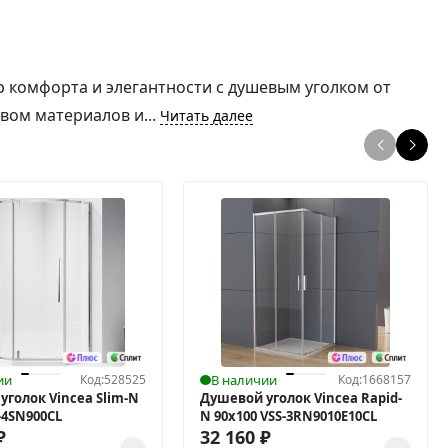
р комфорта и элегантности с душевым уголком от
вом материалов и...
Читать далее
ии
Код:
528525
В наличии
Код:
1668157
уголок Vincea Slim-N
Душевой уголок Vincea Rapid-
-4SN900CL
N 90x100 VSS-3RN9010E10CL
₽
32 160
₽