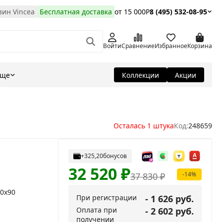
ин Vincea
Бесплатная доставка
от 15 000Р
8 (495) 532-08-95
Войти
Сравнение
Избранное
Корзина
Еще
Коллекции
Акции
Осталась 1 штука
Код:
248659
+325,20
бонусов
32 520
₽
-14%
37 830
₽
90x90
При регистрации
- 1 626 руб.
Оплата при
- 2 602 руб.
получении