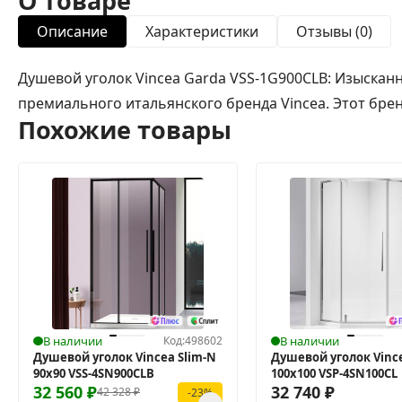
О товаре
Описание
Характеристики
Отзывы (0)
Душевой уголок Vincea Garda VSS-1G900CLB: Изыскан
премиального итальянского бренда Vincea. Этот бре
Похожие товары
В наличии
Код:
498602
В наличии
Душевой уголок Vincea Slim-N
Душевой уголок Vince
90x90 VSS-4SN900CLB
100x100 VSP-4SN100CL
32 560
₽
32 740
₽
42 328
₽
-23%