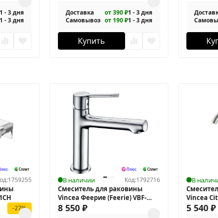
1 - 3 дня
Доставка
от 390 ₽
1 - 3 дня
Достав
1 - 3 дня
Самовывоз
от 190 ₽
1 - 3 дня
Самовы
Купить
Ку
од:
1759255
В наличии
Код:
1792716
В налич
вины
Смеситель для раковины
Смесител
01CH
Vincea Феерие (Feerie) VBF-
Vincea Ci
5FE1CH
8 550
₽
5 540
₽
-27%