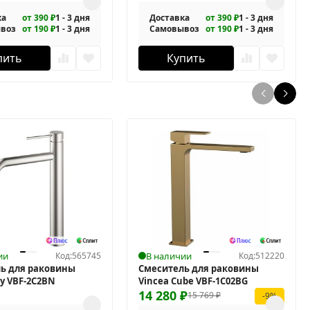
ка
от 390 ₽
1 - 3 дня
Доставка
от 390 ₽
1 - 3 дня
воз
от 190 ₽
1 - 3 дня
Самовывоз
от 190 ₽
1 - 3 дня
пить
Купить
ии
Код:
565745
В наличии
Код:
512220
ь для раковины
Смеситель для раковины
ty VBF-2C2BN
Vincea Cube VBF-1C02BG
14 280
₽
15 769
₽
-9%