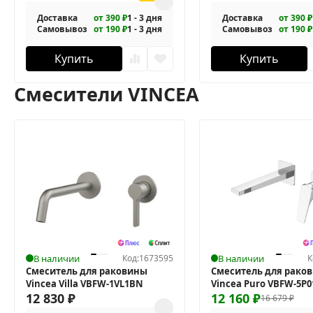
Доставка
от 390 ₽
1 - 3 дня
Доставка
от 390 ₽
Самовывоз
от 190 ₽
1 - 3 дня
Самовывоз
от 190 ₽
Купить
Купить
Смесители VINCEA
В наличии
Код:
1673595
В наличии
К
Смеситель для раковины
Смеситель для рако
Vincea Villa VBFW-1VL1BN
Vincea Puro VBFW-5P
12 830
₽
12 160
₽
16 679
₽