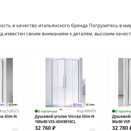
ность и качество итальянского бренда Погрузитесь в ми
нд известен своим вниманием к деталям, высоким качест
Код:
528523
В наличии
Код:
498605
В налич
a Slim-N
Душевой уголок Vincea Slim-N
Душевой 
100x90 VSS-4SN9010CL
90x90 VSP
32 760
₽
32 780