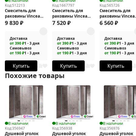
В наличии
В наличии
В наличии
Код:
512213
Код:
1667797
Код:
565726
Смеситель для
Смеситель для
Смеситель для
раковины Vincea
раковины Vincea
раковины Vincea
Rondo VBF-1R2BG
Core VBF-4CO1CH
Dice VBF-2DS1GM
9 830
₽
7 520
₽
6 560
₽
Доставка
Доставка
Доставка
от 390 ₽
1 - 3 дня
от 390 ₽
1 - 3 дня
от 390 ₽
1 - 3 дня
Самовывоз
Самовывоз
Самовывоз
от 190 ₽
1 - 3 дня
от 190 ₽
1 - 3 дня
от 190 ₽
1 - 3 дня
Купить
Купить
Купить
Похожие товары
В наличии
В наличии
В наличии
Код:
356947
Код:
356938
Код:
356976
Душевой уголок
Душевой уголок
Душевой уголок