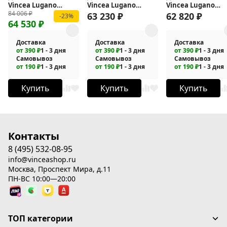
Vincea Lugano
Vincea Lugano
Vincea Lugano
84 006
₽
160х100 VSR-
150х100 VSR-
150х90 VSR-1L9015
63 230
₽
62 820
₽
-23%
64 530
₽
1L1016CL-1
1L1015CL-1
1
Доставка
Доставка
Доставка
от 390 ₽
1 - 3 дня
от 390 ₽
1 - 3 дня
от 390 ₽
1 - 3 дня
Самовывоз
Самовывоз
Самовывоз
от 190 ₽
1 - 3 дня
от 190 ₽
1 - 3 дня
от 190 ₽
1 - 3 дня
Купить
Купить
Купить
Контакты
8 (495) 532-08-95
info@vinceashop.ru
Москва, Проспект Мира, д.11
ПН-ВС 10:00—20:00
ТОП категории