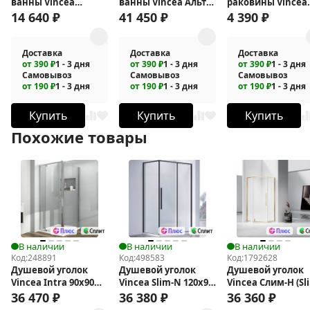
ванны Vincea
ванны Vincea Альто
раковины Vincea
Феерие (Feerie)
(Alto) VBTW-6AL1GM
City VBF-2C1MB
14 640
₽
41 450
₽
4 390
₽
VTFW-5FE2MB
Доставка
Доставка
Доставка
от 390 ₽
1 - 3 дня
от 390 ₽
1 - 3 дня
от 390 ₽
1 - 3 дня
Самовывоз
Самовывоз
Самовывоз
от 190 ₽
1 - 3 дня
от 190 ₽
1 - 3 дня
от 190 ₽
1 - 3 дня
Купить
Купить
Купить
Похожие товары
В наличии
В наличии
В наличии
Код:
248891
Код:
498583
Код:
1792628
Душевой уголок
Душевой уголок
Душевой уголок
Vincea Intra 90х90
Vincea Slim-N 120x90
Vincea Слим-Н (Sl
VSR-1I809090CL
VSR-4SN9012CLB
N) 90х90 VSP-
36 470
₽
36 380
₽
36 360
₽
4SN900CLG