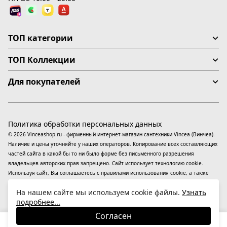
ТОП категории
ТОП Коллекции
Для покупателей
Политика обработки персональных данных
© 2026 Vinceashop.ru - фирменный интернет-магазин сантехники Vincea (Винчеа).
Наличие и цены уточняйте у наших операторов. Копирование всех составляющих
частей сайта в какой бы то ни было форме без письменного разрешения
владельцев авторских прав запрещено. Сайт использует технологию cookie.
Используя сайт, Вы соглашаетесь с правилами использования
cookie
, а также
даете согласие на обработку
персональных данных
На информационном ресурсе
На нашем сайте мы используем cookie файлы.
Узнать
применяются
рекомендательные технологии
(информационные технологии
подробнее...
предоставления информации на основе сбора, систематизации и анализа
сведений, относящихся к предпочтениям пользователей сети «Интернет»,
Согласен
находящихся на территории Российской Федерации).
38 900
₽
В корзину