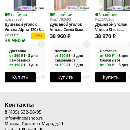
В наличии
В наличии
В наличии
Код:
379594
Код:
1792693
Код:
506360
Душевой уголок
Душевой уголок
Душевой уголок
Vincea Alpha 120x80
Vincea Слим 8мм
Vincea Stresa
50 583
₽
VSR-3AL8012MT
(Slim 8mm) 90х90 VSS-
100х100 VSP-
38 960
₽
38 970
₽
-23%
38 960
₽
4SL900CLBN
1S100CLGM
Доставка
Доставка
Доставка
от 390 ₽
1 - 3 дня
от 390 ₽
1 - 3 дня
от 390 ₽
1 - 3 дня
Самовывоз
Самовывоз
Самовывоз
от 190 ₽
1 - 3 дня
от 190 ₽
1 - 3 дня
от 190 ₽
1 - 3 дня
Купить
Купить
Купить
Контакты
8 (495) 532-08-95
info@vinceashop.ru
Москва, Проспект Мира, д.11
ПН-ВС 10:00—20:00