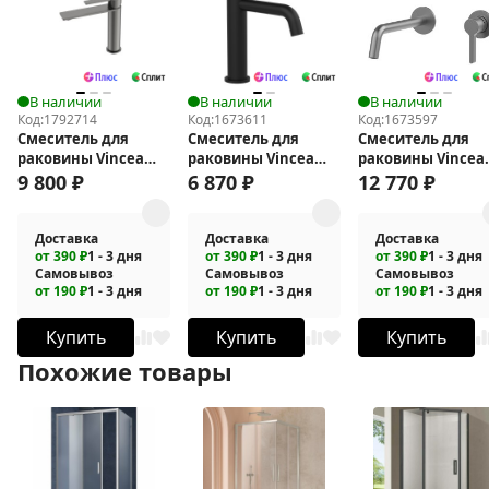
В наличии
В наличии
В наличии
Код:
1792714
Код:
1673611
Код:
1673597
Смеситель для
Смеситель для
Смеситель для
раковины Vincea
раковины Vincea
раковины Vincea
Линеа (Linea) VBF-
Villa VBF-1VL1MB
Villa VBFW-1VL1G
9 800
₽
6 870
₽
12 770
₽
4LN1GM
Доставка
Доставка
Доставка
от 390 ₽
1 - 3 дня
от 390 ₽
1 - 3 дня
от 390 ₽
1 - 3 дня
Самовывоз
Самовывоз
Самовывоз
от 190 ₽
1 - 3 дня
от 190 ₽
1 - 3 дня
от 190 ₽
1 - 3 дня
Купить
Купить
Купить
Похожие товары