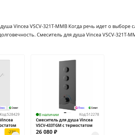
я душа Vincea VSCV-321T-MMB Когда речь идет о выборе
долговечность. Смеситель для душа Vincea VSCV-321T-MM
Код:
528429
В наличии
Код:
512278
Vincea
Смеситель для душа Vincea
мостатом
VSCV-433TGM с термостатом
26 080
₽
-23%