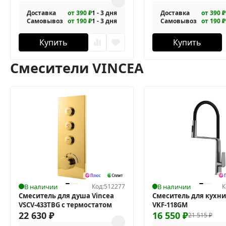
Доставка
от 390 ₽
1 - 3 дня
Доставка
от 390 ₽
Самовывоз
от 190 ₽
1 - 3 дня
Самовывоз
от 190 ₽
Купить
Купить
Смесители VINCEA
В наличии
Код:
512277
В наличии
К
Смеситель для душа Vincea
Смеситель для кухни
VSCV-433TBG с термостатом
VKF-118GM
22 630
₽
16 550
₽
21 515
₽