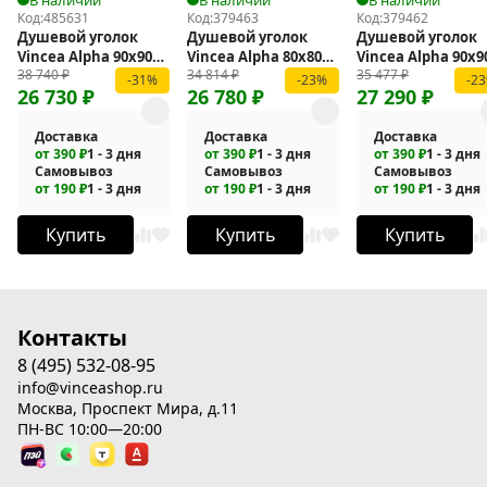
Код:
485631
Код:
379463
Код:
379462
Душевой уголок
Душевой уголок
Душевой уголок
Vincea Alpha 90x90
Vincea Alpha 80x80
Vincea Alpha 90x9
38 740
₽
34 814
₽
35 477
₽
VSS-3AL900CLB
VSS-3AL800CL
VSQ-3AL900MT
-31%
-23%
-2
26 730
₽
26 780
₽
27 290
₽
Доставка
Доставка
Доставка
от 390 ₽
1 - 3 дня
от 390 ₽
1 - 3 дня
от 390 ₽
1 - 3 дня
Самовывоз
Самовывоз
Самовывоз
от 190 ₽
1 - 3 дня
от 190 ₽
1 - 3 дня
от 190 ₽
1 - 3 дня
Купить
Купить
Купить
Контакты
8 (495) 532-08-95
info@vinceashop.ru
Москва, Проспект Мира, д.11
ПН-ВС 10:00—20:00