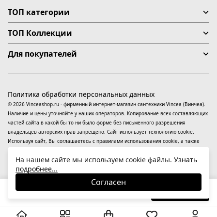
ТОП категории
ТОП Коллекции
Для покупателей
Политика обработки персональных данных
© 2026 Vinceashop.ru - фирменный интернет-магазин сантехники Vincea (Винчеа).
Наличие и цены уточняйте у наших операторов. Копирование всех составляющих
частей сайта в какой бы то ни было форме без письменного разрешения
владельцев авторских прав запрещено. Сайт использует технологию cookie.
Используя сайт, Вы соглашаетесь с правилами использования
cookie
, а также
даете согласие на обработку
персональных данных
На информационном ресурсе
На нашем сайте мы используем cookie файлы.
Узнать
применяются
рекомендательные технологии
(информационные технологии
подробнее...
предоставления информации на основе сбора, систематизации и анализа
сведений, относящихся к предпочтениям пользователей сети «Интернет»,
Согласен
находящихся на территории Российской Федерации).
25 900
₽
В корзину
-31%
37 414
₽