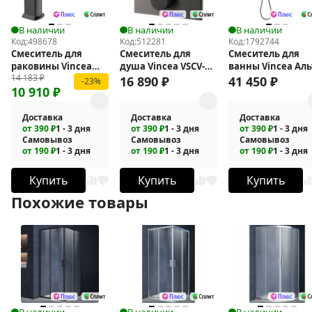
В наличии
В наличии
В наличии
Код:
498678
Код:
512281
Код:
1792744
Смеситель для
Смеситель для
Смеситель для
раковины Vincea
душа Vincea VSCV-
ванны Vincea Аль
14 183
₽
Next VBF-1N1GM
421GM
(Alto) VBTW-6AL1
16 890
₽
41 450
₽
-23%
10 910
₽
Доставка
Доставка
Доставка
от 390 ₽
1 - 3 дня
от 390 ₽
1 - 3 дня
от 390 ₽
1 - 3 дня
Самовывоз
Самовывоз
Самовывоз
от 190 ₽
1 - 3 дня
от 190 ₽
1 - 3 дня
от 190 ₽
1 - 3 дня
Купить
Купить
Купить
Похожие товары
В наличии
В наличии
В наличии