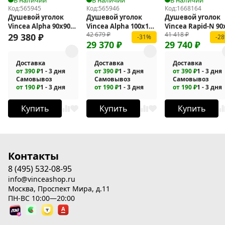
Код:
565945
Код:
565946
Код:
1668164
Душевой уголок
Душевой уголок
Душевой уголок
Vincea Alpha 90x90
Vincea Alpha 100x100
Vincea Rapid-N 90
42 679
₽
41 418
₽
VSS-3AL900CLG
VSS-3AL100CLG
VSS-3RN9090E10M
29 380
₽
-31%
-2
29 370
₽
29 740
₽
Доставка
Доставка
Доставка
от 390 ₽
1 - 3 дня
от 390 ₽
1 - 3 дня
от 390 ₽
1 - 3 дня
Самовывоз
Самовывоз
Самовывоз
от 190 ₽
1 - 3 дня
от 190 ₽
1 - 3 дня
от 190 ₽
1 - 3 дня
Купить
Купить
Купить
Контакты
8 (495) 532-08-95
info@vinceashop.ru
Москва, Проспект Мира, д.11
ПН-ВС 10:00—20:00