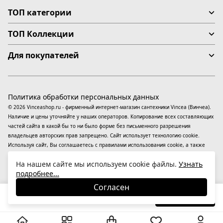
ТОП категории
ТОП Коллекции
Для покупателей
Политика обработки персональных данных
© 2026 Vinceashop.ru - фирменный интернет-магазин сантехники Vincea (Винчеа).
Наличие и цены уточняйте у наших операторов. Копирование всех составляющих
частей сайта в какой бы то ни было форме без письменного разрешения
владельцев авторских прав запрещено. Сайт использует технологию cookie.
Используя сайт, Вы соглашаетесь с правилами использования
cookie
, а также
даете согласие на обработку
персональных данных
На информационном ресурсе
На нашем сайте мы используем cookie файлы.
Узнать
применяются
рекомендательные технологии
(информационные технологии
подробнее...
предоставления информации на основе сбора, систематизации и анализа
сведений, относящихся к предпочтениям пользователей сети «Интернет»,
Согласен
находящихся на территории Российской Федерации).
29 380
₽
В корзину