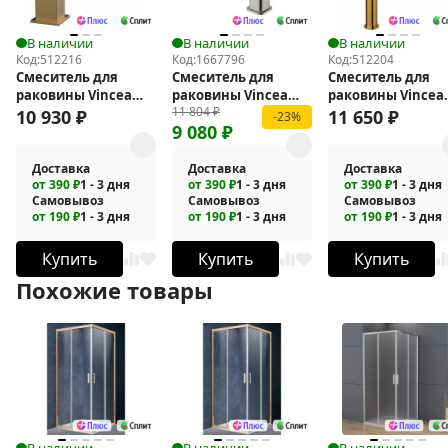
В наличии
В наличии
В наличии
Код:
512216
Код:
1667796
Код:
512204
Смеситель для
Смеситель для
Смеситель для
раковины Vincea
раковины Vincea
раковины Vincea
11 804
₽
Cube VBF-1C01BG
Core VBF-4CO1BN
Desire VBF-1D2BG
10 930
₽
11 650
₽
-23%
9 080
₽
Доставка
Доставка
Доставка
от 390 ₽
1 - 3 дня
от 390 ₽
1 - 3 дня
от 390 ₽
1 - 3 дня
Самовывоз
Самовывоз
Самовывоз
от 190 ₽
1 - 3 дня
от 190 ₽
1 - 3 дня
от 190 ₽
1 - 3 дня
Купить
Купить
Купить
Похожие товары
В наличии
В наличии
В наличии