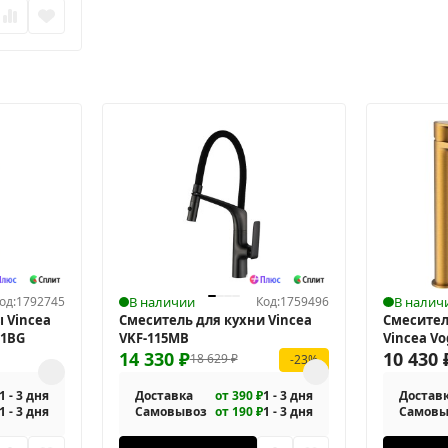
од:
1792745
В наличии
Код:
1759496
В налич
 Vincea
Смеситель для кухни Vincea
Смесител
U1BG
VKF-115MB
Vincea V
14 330
₽
10 430
18 629
₽
-23%
1 - 3 дня
Доставка
от 390 ₽
1 - 3 дня
Достав
1 - 3 дня
Самовывоз
от 190 ₽
1 - 3 дня
Самовы