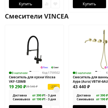
Купить
Купить
Смесители VINCEA
В наличии
Код:
1759502
В наличии
К
Смеситель для кухни Vincea
Смеситель для ванны
VKF-120MB
Аура (Aura) VBTW-6A
19 290
₽
43 440
₽
26 546
₽
-27%
Доставка
от 390 ₽
1 - 3 дня
Доставка
от 390 ₽
Самовывоз
от 190 ₽
1 - 3 дня
Самовывоз
от 190 ₽