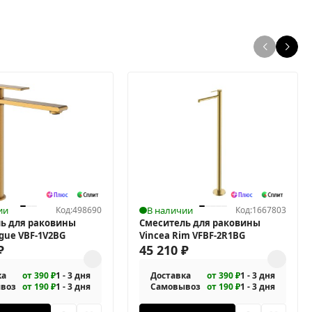
ии
Код:
498690
В наличии
Код:
1667803
ь для раковины
Смеситель для раковины
ogue VBF-1V2BG
Vincea Rim VFBF-2R1BG
₽
45 210
₽
ка
от 390 ₽
1 - 3 дня
Доставка
от 390 ₽
1 - 3 дня
воз
от 190 ₽
1 - 3 дня
Самовывоз
от 190 ₽
1 - 3 дня