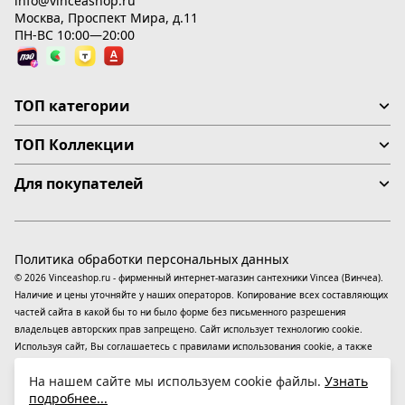
info@vinceashop.ru
Москва, Проспект Мира, д.11
ПН-ВС 10:00—20:00
ТОП категории
ТОП Коллекции
Для покупателей
Политика обработки персональных данных
© 2026 Vinceashop.ru - фирменный интернет-магазин сантехники Vincea (Винчеа).
Наличие и цены уточняйте у наших операторов. Копирование всех составляющих
частей сайта в какой бы то ни было форме без письменного разрешения
владельцев авторских прав запрещено. Сайт использует технологию cookie.
Используя сайт, Вы соглашаетесь с правилами использования
cookie
, а также
даете согласие на обработку
персональных данных
На информационном ресурсе
На нашем сайте мы используем cookie файлы.
Узнать
применяются
рекомендательные технологии
(информационные технологии
подробнее...
предоставления информации на основе сбора, систематизации и анализа