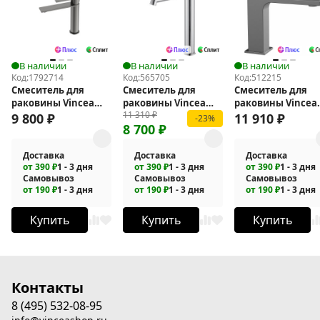
В наличии
В наличии
В наличии
Код:
1792714
Код:
565705
Код:
512215
Смеситель для
Смеситель для
Смеситель для
раковины Vincea
раковины Vincea
раковины Vincea
11 310
₽
Линеа (Linea) VBF-
Rim VBF-2RM2CH
Cube VBF-1C01GM
9 800
₽
11 910
₽
-23%
8 700
₽
4LN1GM
Доставка
Доставка
Доставка
от 390 ₽
1 - 3 дня
от 390 ₽
1 - 3 дня
от 390 ₽
1 - 3 дня
Самовывоз
Самовывоз
Самовывоз
от 190 ₽
1 - 3 дня
от 190 ₽
1 - 3 дня
от 190 ₽
1 - 3 дня
Купить
Купить
Купить
Контакты
8 (495) 532-08-95