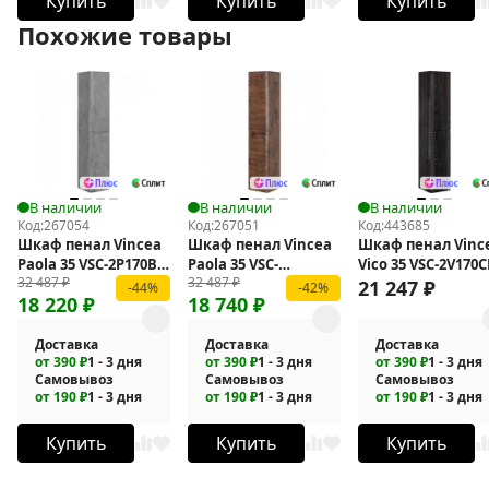
Купить
Купить
Купить
Похожие товары
В наличии
В наличии
В наличии
Код:
267054
Код:
267051
Код:
443685
Шкаф пенал Vincea
Шкаф пенал Vincea
Шкаф пенал Vinc
Paola 35 VSC-2P170BT-
Paola 35 VSC-
Vico 35 VSC-2V170
32 487
₽
32 487
₽
L подвесной
2P170RW-L
подвесной
21 247
₽
-44%
-42%
18 220
₽
18 740
₽
подвесной
Доставка
Доставка
Доставка
от 390 ₽
1 - 3 дня
от 390 ₽
1 - 3 дня
от 390 ₽
1 - 3 дня
Самовывоз
Самовывоз
Самовывоз
от 190 ₽
1 - 3 дня
от 190 ₽
1 - 3 дня
от 190 ₽
1 - 3 дня
Купить
Купить
Купить