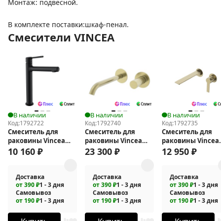
Монтаж: подвесной.
В комплекте поставки:шкаф-пенал.
Смесители VINCEA
В наличии
В наличии
В наличии
Код:
1792722
Код:
1792740
Код:
1792735
Смеситель для
Смеситель для
Смеситель для
раковины Vincea
раковины Vincea
раковины Vincea
Феерие (Feerie) VBF-
Аура (Aura) VBFW-
Линеа (Linea) VB
10 160
₽
23 300
₽
12 950
₽
5FE2MB
6AU1BG
4LN1BG
Доставка
Доставка
Доставка
от 390 ₽
1 - 3 дня
от 390 ₽
1 - 3 дня
от 390 ₽
1 - 3 дня
Самовывоз
Самовывоз
Самовывоз
от 190 ₽
1 - 3 дня
от 190 ₽
1 - 3 дня
от 190 ₽
1 - 3 дня