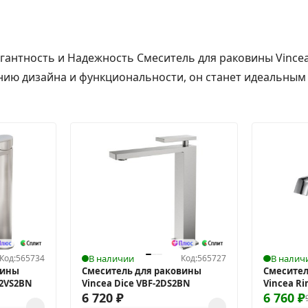
егантность и Надежность Смеситель для раковины Vince
нию дизайна и функциональности, он станет идеальным
Код:
565734
В наличии
Код:
565727
В налич
вины
Смеситель для раковины
Смесител
-2VS2BN
Vincea Dice VBF-2DS2BN
Vincea R
6 720
₽
6 760
₽