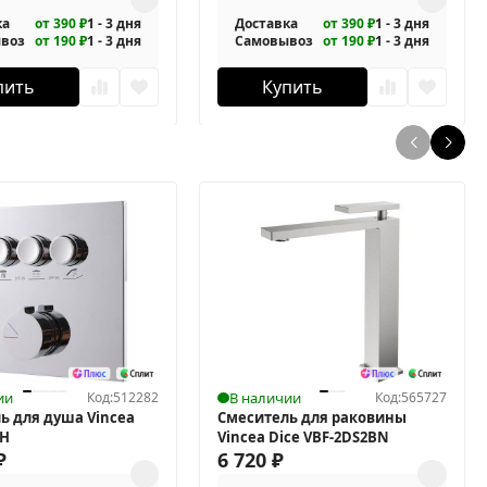
ка
от 390 ₽
1 - 3 дня
Доставка
от 390 ₽
1 - 3 дня
воз
от 190 ₽
1 - 3 дня
Самовывоз
от 190 ₽
1 - 3 дня
пить
Купить
ии
Код:
512282
В наличии
Код:
565727
ь для душа Vincea
Смеситель для раковины
CH
Vincea Dice VBF-2DS2BN
₽
6 720
₽