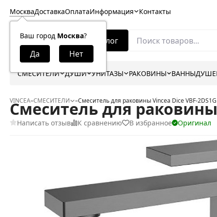
Москва
Доставка
Оплата
Информация
Контакты
Ваш город
Москва
?
Каталог
СМЕСИТЕЛИ
ДУШИ
УНИТАЗЫ
РАКОВИНЫ
ВАННЫ
ДУШЕ
VINCEA
–
СМЕСИТЕЛИ
–
Смеситель для раковины Vincea Dice VBF-2DS1
Смеситель для раковины 
Написать отзыв
К сравнению
В избранное
Оригинал