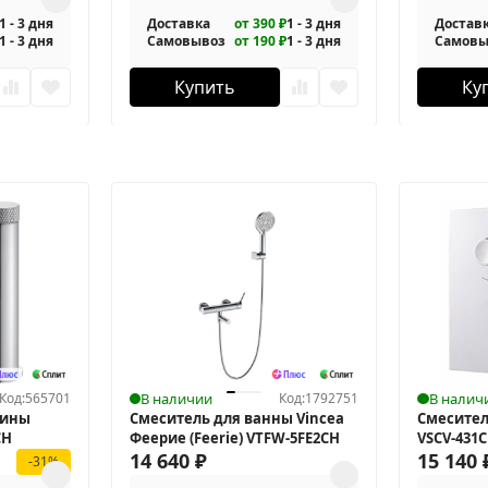
1 - 3 дня
Доставка
от 390 ₽
1 - 3 дня
Достав
1 - 3 дня
Самовывоз
от 190 ₽
1 - 3 дня
Самовы
Купить
Ку
Код:
565701
В наличии
Код:
1792751
В налич
вины
Смеситель для ванны Vincea
Смесител
CH
Феерие (Feerie) VTFW-5FE2CH
VSCV-431
14 640
₽
15 140
-31%