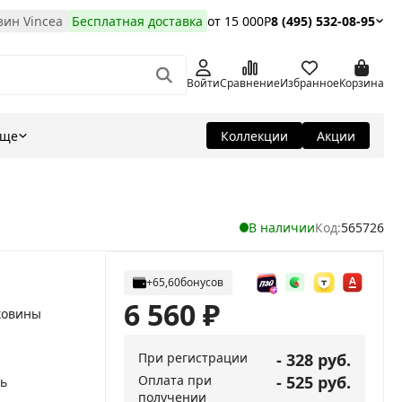
ин Vincea
Бесплатная доставка
от 15 000Р
8 (495) 532-08-95
Войти
Сравнение
Избранное
Корзина
Еще
Коллекции
Акции
В наличии
Код:
565726
+65,60
бонусов
6 560
₽
ковины
При регистрации
- 328 руб.
Оплата при
- 525 руб.
ь
получении