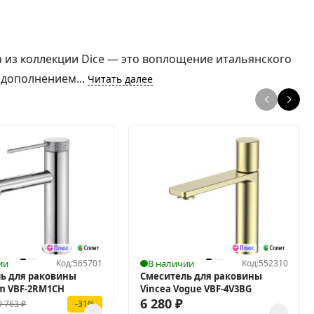
a из коллекции Dice — это воплощение итальянского
 дополнением...
Читать далее
ии
Код:
565701
В наличии
Код:
552310
ь для раковины
Смеситель для раковины
im VBF-2RM1CH
Vincea Vogue VBF-4V3BG
6 280
₽
9 763
₽
-31%