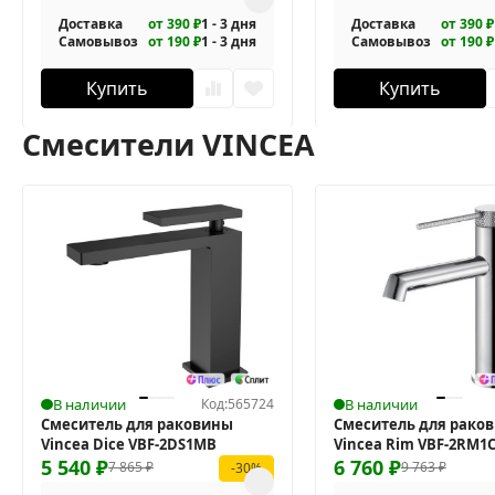
Доставка
от 390 ₽
1 - 3 дня
Доставка
от 390 ₽
Самовывоз
от 190 ₽
1 - 3 дня
Самовывоз
от 190 ₽
Купить
Купить
Смесители VINCEA
В наличии
Код:
565724
В наличии
Смеситель для раковины
Смеситель для рако
Vincea Dice VBF-2DS1MB
Vincea Rim VBF-2RM1
5 540
₽
6 760
₽
7 865
₽
9 763
₽
-30%