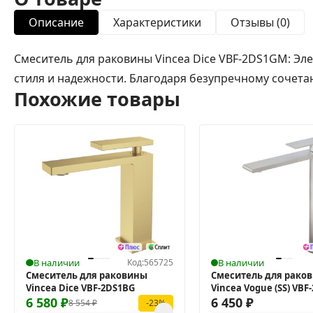
Описание
Характеристики
Отзывы (0)
Смеситель для раковины Vincea Dice VBF-2DS1GM: Эл
стиля и надежности. Благодаря безупречному сочета
Похожие товары
В наличии
Код:
565725
В наличии
Смеситель для раковины
Смеситель для рако
Vincea Dice VBF-2DS1BG
Vincea Vogue (SS) VBF
6 580
₽
6 450
₽
8 554
₽
-23%