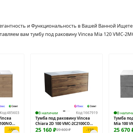
Элегантность и Функциональность в Вашей Ванной Ищете
вляем вам тумбу под раковину Vincea Mia 120 VMC-2MC1
Код:
485603
В наличии
Код:
1667919
В налич
Vincea
Тумба под раковину Vincea
Тумба по
2100NO
Chiara 2D 100 VMC-2C2100CO
Mia 100 
подвесная
25 160
₽
подвесн
25 670
29 600
₽
-15%
-15%