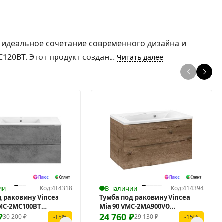
 идеальное сочетание современного дизайна и
20BT. Этот продукт создан...
Читать далее
ии
Код:
414318
В наличии
Код:
414394
д раковину Vincea
Тумба под раковину Vincea
VMC-2MC100BT
Mia 90 VMC-2MA900VO
ая
₽
подвесная
24 760
₽
30 200
₽
29 130
₽
-15%
-15%