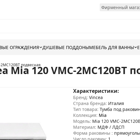
Фирменный магаз
ВЫЕ ОГРАЖДЕНИЯ
ДУШЕВЫЕ ПОДДОНЫ
МЕБЕЛЬ ДЛЯ ВАННЫ
C-2MC120BT подвесная
ea Mia 120 VMC-2MC120BT п
Характеристики:
Бренд:
Vincea
Страна бренда:
Италия
Тип товара:
Тумба под ракови
Коллекция:
Mia
Модель:
Mia 120 VMC-2MC120B
Материал:
МДФ / ЛДСП
Форма раковины :
прямоуголь
Число раковин:
1