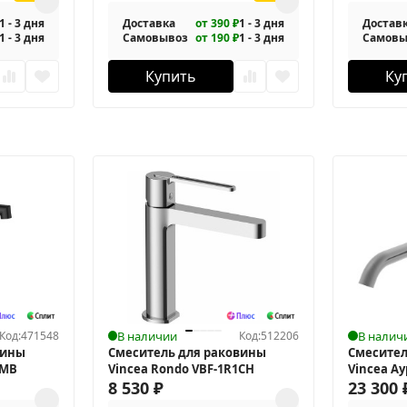
1 - 3 дня
Доставка
от 390 ₽
1 - 3 дня
Достав
1 - 3 дня
Самовывоз
от 190 ₽
1 - 3 дня
Самовы
Купить
Ку
Код:
471548
В наличии
Код:
512206
В налич
вины
Смеситель для раковины
Смесител
2MB
Vincea Rondo VBF-1R1CH
Vincea Ау
8 530
₽
6AU1GM
23 300