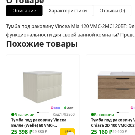
О товаре
Описание
Характеристики
Отзывы (0)
Тумба под раковину Vincea Mia 120 VMC-2MC120BT: 
функциональности для своей ванной комнаты? Предста
Похожие товары
В наличии
Код:
1792800
В наличии
Тумба под раковину Vincea
Тумба под раковину 
Велле (Welle) 60 VMC-
Chiara 2D 100 VMC-2C
2WL600MBG подвесная
25 398
₽
подвесная
25 160
₽
29 880
₽
29 600
₽
-15%