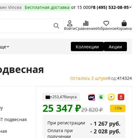
ин Vincea
Бесплатная доставка
от 15 000Р
8 (495) 532-08-95
Войти
Сравнение
Избранное
Корзина
Еще
Коллекции
Акции
одвесная
Осталось 3 штуки
Код:
414324
+253,47
бонуса
25 347
₽
ну
-15%
29 820
₽
T подвесная
При регистрации
- 1 267 руб.
Оплата при
- 2 028 руб.
ная
получении