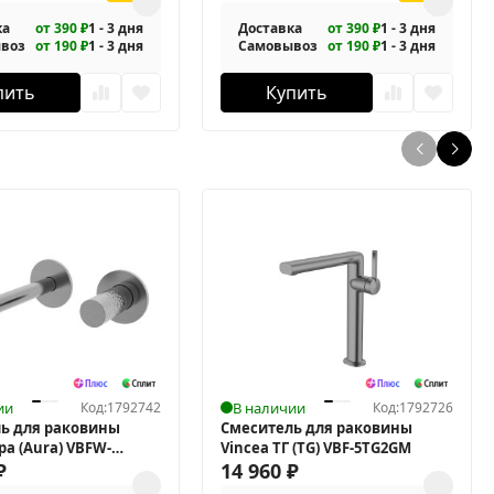
ка
от 390 ₽
1 - 3 дня
Доставка
от 390 ₽
1 - 3 дня
воз
от 190 ₽
1 - 3 дня
Самовывоз
от 190 ₽
1 - 3 дня
пить
Купить
ии
Код:
1792742
В наличии
Код:
1792726
ь для раковины
Смеситель для раковины
ра (Aura) VBFW-
Vincea ТГ (TG) VBF-5TG2GM
₽
14 960
₽