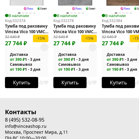
В наличии
В наличии
В наличии
Код:
332374
Код:
332378
Код:
332384
Тумба под раковину
Тумба под раковину
Тумба под раков
Vincea Vico 100 VMC-
Vincea Vico 100 VMC-
Vincea Vico 100 VM
32 640
₽
32 640
₽
32 640
₽
2V100GW подвесная
2V100BT подвесная
2V100VO подвесн
-15%
-15%
-1
27 744
₽
27 744
₽
27 744
₽
Доставка
Доставка
Доставка
от 390 ₽
1 - 3 дня
от 390 ₽
1 - 3 дня
от 390 ₽
1 - 3 дня
Самовывоз
Самовывоз
Самовывоз
от 190 ₽
1 - 3 дня
от 190 ₽
1 - 3 дня
от 190 ₽
1 - 3 дня
Купить
Купить
Купить
Контакты
8 (495) 532-08-95
info@vinceashop.ru
Москва, Проспект Мира, д.11
ПН-ВС 10:00—20:00