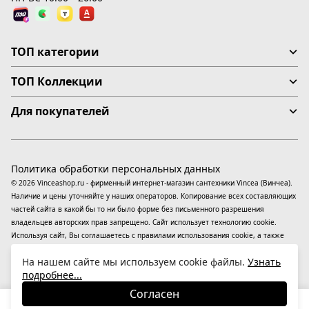
ТОП категории
ТОП Коллекции
Для покупателей
Политика обработки персональных данных
© 2026 Vinceashop.ru - фирменный интернет-магазин сантехники Vincea (Винчеа).
Наличие и цены уточняйте у наших операторов. Копирование всех составляющих
частей сайта в какой бы то ни было форме без письменного разрешения
владельцев авторских прав запрещено. Сайт использует технологию cookie.
Используя сайт, Вы соглашаетесь с правилами использования
cookie
, а также
даете согласие на обработку
персональных данных
На информационном ресурсе
На нашем сайте мы используем cookie файлы.
Узнать
применяются
рекомендательные технологии
(информационные технологии
подробнее...
предоставления информации на основе сбора, систематизации и анализа
сведений, относящихся к предпочтениям пользователей сети «Интернет»,
Согласен
находящихся на территории Российской Федерации).
27 744
₽
В корзину
-15%