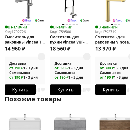
В наличии
В наличии
В наличии
Код:
1792726
Код:
1759500
Код:
1792719
Смеситель для
Смеситель для
Смеситель для
раковины Vincea ТГ
кухни Vincea VKF-
раковины Vincea
(TG) VBF-5TG2GM
120CH
Феерие (Feerie) V
14 960
₽
18 560
₽
13 970
₽
5FE2BG
Доставка
Доставка
Доставка
от 390 ₽
1 - 3 дня
от 390 ₽
1 - 3 дня
от 390 ₽
1 - 3 дня
Самовывоз
Самовывоз
Самовывоз
от 190 ₽
1 - 3 дня
от 190 ₽
1 - 3 дня
от 190 ₽
1 - 3 дня
Купить
Купить
Купить
Похожие товары