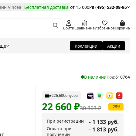
ин Vincea
Бесплатная доставка
от 15 000Р
8 (495) 532-08-95
Войти
Сравнение
Избранное
Корзина
Еще
Коллекции
Акции
В наличии
Код:
610764
+226,60
бонусов
22 660
₽
-25%
30 303
₽
При регистрации
- 1 133 руб.
Оплата при
- 1 813 руб.
получении
1T