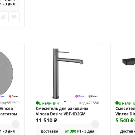
1 - 3 дня
Код:
552503
В наличии
Код:
471550
В налич
Vincea
Смеситель для раковины
Смесител
мостатом
Vincea Desire VBF-1D2GM
Vincea D
11 510
₽
5 540
₽
1 - 3 дня
Доставка
от 390 ₽
1 - 3 дня
Достав