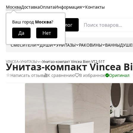
Москва
Доставка
Оплата
Информация
Контакты
Ваш город
Москва
?
Каталог
СМЕСИТЕЛИ
ДУШИ
УНИТАЗЫ
РАКОВИНЫ
ВАННЫ
ДУШЕ
VINCEA
–
УНИТАЗЫ
–
Унитаз-компакт Vincea Bien VT2-51T
Унитаз-компакт Vincea Bi
Написать отзыв
К сравнению
В избранное
Оригинал