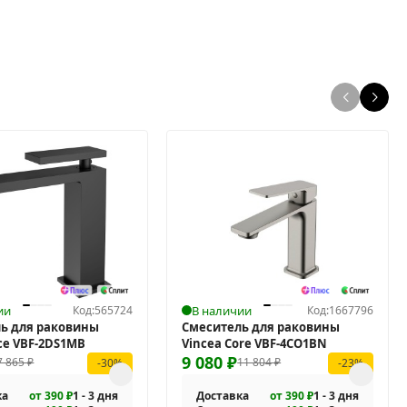
ии
Код:
565724
В наличии
Код:
1667796
ь для раковины
Смеситель для раковины
ice VBF-2DS1MB
Vincea Core VBF-4CO1BN
9 080
₽
7 865
₽
11 804
₽
-30%
-23%
ка
от 390 ₽
1 - 3 дня
Доставка
от 390 ₽
1 - 3 дня