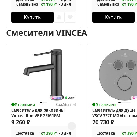
Самовывоз
от 190 ₽
1 - 3 дня
Самовывоз
от 190 ₽
Купить
Купить
Смесители VINCEA
В наличии
Код:
565704
В наличии
Смеситель для раковины
Смеситель для душа 
Vincea Rim VBF-2RM1GM
VSCV-322T-MGM с тер
9 260
₽
20 730
₽
Доставка
от 390 ₽
1 - 3 дня
Доставка
от 390 ₽