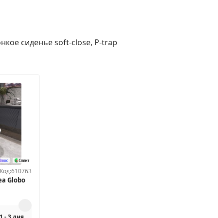
кое сиденье soft-close, P-trap
Код:
610763
ea Globo
1 - 3 дня