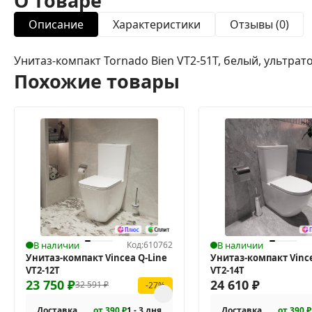
О товаре
Описание
Характеристики
Отзывы (0)
Унитаз-компакт Tornado Bien VT2-51T, белый, ультратон
Похожие товары
В наличии
Код:
610762
В наличии
Унитаз-компакт Vincea Q-Line
Унитаз-компакт Vinc
VT2-12T
VT2-14T
23 750
₽
24 610
₽
32 591
₽
-27%
Доставка
от 390 ₽
1 - 3 дня
Доставка
от 390 ₽