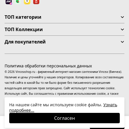
ТОП категории
ТОП Коллекции
Для покупателей
Политика обработки персональных данных
© 2026 Vinceashop.ru - фирменный интернет-магазин сантехники Vincea (Винчеа).
Наличие и цены уточняйте у наших операторов. Копирование всех составляющих
частей сайта в какой бы то ни было форме без письменного разрешения
владельцев авторских прав запрещено. Сайт использует технологию cookie.
Используя сайт, Вы соглашаетесь с правилами использования
cookie
, а также
даете согласие на обработку
персональных данных
На информационном ресурсе
На нашем сайте мы используем cookie файлы.
Узнать
применяются
рекомендательные технологии
(информационные технологии
подробнее...
предоставления информации на основе сбора, систематизации и анализа
сведений, относящихся к предпочтениям пользователей сети «Интернет»,
Согласен
находящихся на территории Российской Федерации).
147 250
₽
В корзину
-23%
191 425
₽