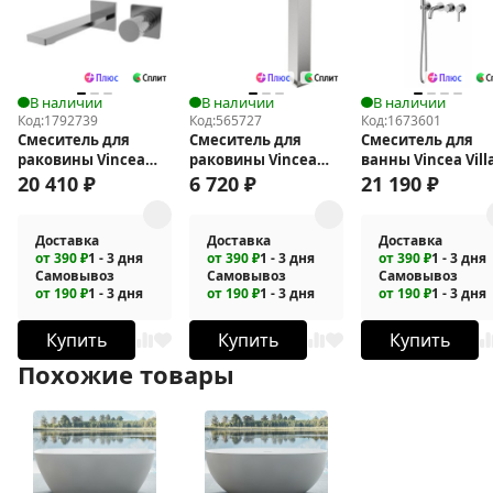
В наличии
В наличии
В наличии
Код:
1792739
Код:
565727
Код:
1673601
Смеситель для
Смеситель для
Смеситель для
раковины Vincea
раковины Vincea
ванны Vincea Vill
Альто (Alto) VBFW-
Dice VBF-2DS2BN
VTFW-1VL1CH
20 410
₽
6 720
₽
21 190
₽
6AL1GM
Доставка
Доставка
Доставка
от 390 ₽
1 - 3 дня
от 390 ₽
1 - 3 дня
от 390 ₽
1 - 3 дня
Самовывоз
Самовывоз
Самовывоз
от 190 ₽
1 - 3 дня
от 190 ₽
1 - 3 дня
от 190 ₽
1 - 3 дня
Купить
Купить
Купить
Похожие товары