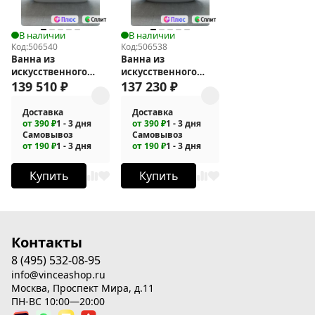
В наличии
В наличии
Код:
506540
Код:
506538
Ванна из
Ванна из
искусственного
искусственного
камня Vincea 170x75
139 510
₽
камня Vincea 170x75
137 230
₽
VBT-6S02MW
VBT-6S01MW
Доставка
Доставка
от 390 ₽
1 - 3 дня
от 390 ₽
1 - 3 дня
Самовывоз
Самовывоз
от 190 ₽
1 - 3 дня
от 190 ₽
1 - 3 дня
Купить
Купить
Контакты
8 (495) 532-08-95
info@vinceashop.ru
Москва, Проспект Мира, д.11
ПН-ВС 10:00—20:00