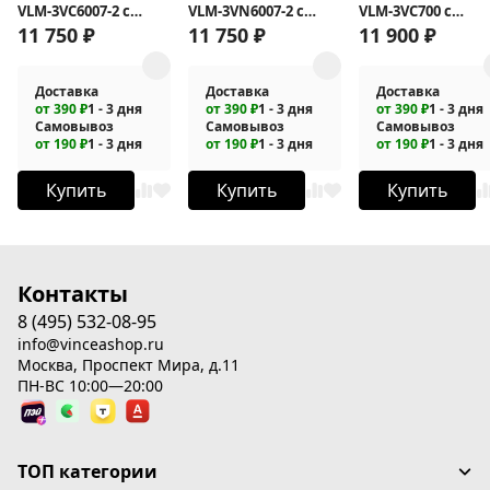
VLM-3VC6007-2 с
VLM-3VN6007-2 с
VLM-3VC700 с
подсветкой
подсветкой
подсветкой
11 750
₽
11 750
₽
11 900
₽
Доставка
Доставка
Доставка
от 390 ₽
1 - 3 дня
от 390 ₽
1 - 3 дня
от 390 ₽
1 - 3 дня
Самовывоз
Самовывоз
Самовывоз
от 190 ₽
1 - 3 дня
от 190 ₽
1 - 3 дня
от 190 ₽
1 - 3 дня
Купить
Купить
Купить
Контакты
8 (495) 532-08-95
info@vinceashop.ru
Москва, Проспект Мира, д.11
ПН-ВС 10:00—20:00
ТОП категории