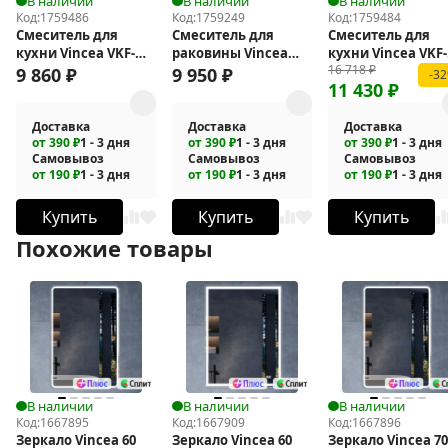
В наличии
В наличии
В наличии
Код:
1759486
Код:
1759249
Код:
1759484
Смеситель для
Смеситель для
Смеситель для
кухни Vincea VKF-
раковины Vincea
кухни Vincea VKF-
16 718
₽
101MB
Puro VBF-5P01GM
101CH
9 860
₽
9 950
₽
-3
11 430
₽
Доставка
Доставка
Доставка
от 390 ₽
1 - 3 дня
от 390 ₽
1 - 3 дня
от 390 ₽
1 - 3 дня
Самовывоз
Самовывоз
Самовывоз
от 190 ₽
1 - 3 дня
от 190 ₽
1 - 3 дня
от 190 ₽
1 - 3 дня
Купить
Купить
Купить
Похожие товары
В наличии
В наличии
В наличии
Код:
1667895
Код:
1667909
Код:
1667896
Зеркало Vincea 60
Зеркало Vincea 60
Зеркало Vincea 70