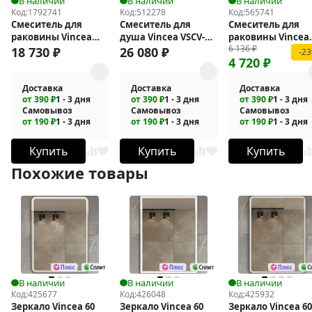
В наличии
В наличии
В наличии
Код:
1792741
Код:
512278
Код:
565741
Смеситель для
Смеситель для
Смеситель для
раковины Vincea
душа Vincea VSCV-
раковины Vincea
6 136
₽
Аура (Aura) VBFW-
433TGM с
City VBF-2C1BN
18 730
₽
26 080
₽
-2
4 720
₽
6AU1CH
термостатом
Доставка
Доставка
Доставка
от 390 ₽
1 - 3 дня
от 390 ₽
1 - 3 дня
от 390 ₽
1 - 3 дня
Самовывоз
Самовывоз
Самовывоз
от 190 ₽
1 - 3 дня
от 190 ₽
1 - 3 дня
от 190 ₽
1 - 3 дня
Купить
Купить
Купить
Похожие товары
В наличии
В наличии
В наличии
Код:
425677
Код:
426048
Код:
425932
Зеркало Vincea 60
Зеркало Vincea 60
Зеркало Vincea 60