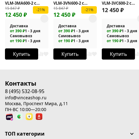
VLM-3MA600-2 с
VLM-3VN600-2 с
VLM-3VC600-2 с
15 847
₽
15 847
₽
подсветкой
подсветкой
подсветкой
12 450
₽
-21%
-21%
12 450
₽
12 450
₽
Доставка
Доставка
Доставка
от 390 ₽
1 - 3 дня
от 390 ₽
1 - 3 дня
от 390 ₽
1 - 3 дня
Самовывоз
Самовывоз
Самовывоз
от 190 ₽
1 - 3 дня
от 190 ₽
1 - 3 дня
от 190 ₽
1 - 3 дня
Купить
Купить
Купить
Контакты
8 (495) 532-08-95
info@vinceashop.ru
Москва, Проспект Мира, д.11
ПН-ВС 10:00—20:00
ТОП категории