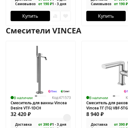
Самовывоз
от 190 ₽
1 - 3 дня
Самовывоз
от 190 ₽
Купить
Купить
Смесители VINCEA
В наличии
Код:
471573
В наличии
К
Смеситель для ванны Vincea
Смеситель для рако
Desire VTF-1DCH
Vincea ТГ (TG) VBF-5T
32 420
₽
8 940
₽
Доставка
от 390 ₽
1 - 3 дня
Доставка
от 390 ₽