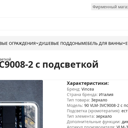
Фирменный магаз
ВЫЕ ОГРАЖДЕНИЯ
ДУШЕВЫЕ ПОДДОНЫ
МЕБЕЛЬ ДЛЯ ВАННЫ
светкой
C9008-2 с подсветкой
Характеристики:
Бренд:
Vincea
Страна бренда:
Италия
Тип товара:
Зеркало
Модель:
90 VLM-3VC9008-2 с п
Подсветка (хромотерапия):
ест
Тип элемента:
зеркало
Дополнительные функции:
ди
Артикул производителя:
VLM-3