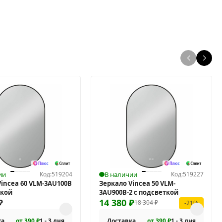
ии
Код:
519204
В наличии
Код:
519227
Vincea 60 VLM-3AU100B
Зеркало Vincea 50 VLM-
ткой
3AU900B-2 с подсветкой
₽
14 380
₽
18 304
₽
-21%
ка
от 390 ₽
1 - 3 дня
Доставка
от 390 ₽
1 - 3 дня