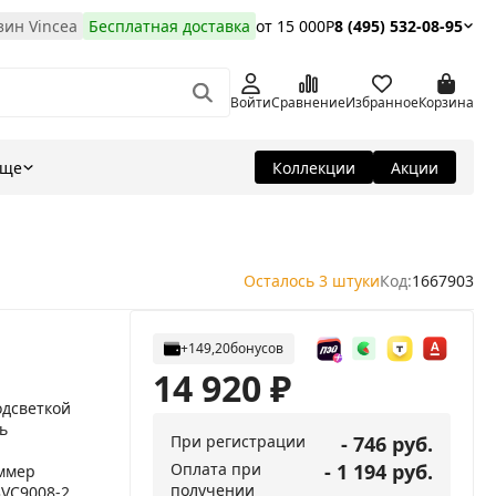
ин Vincea
Бесплатная доставка
от 15 000Р
8 (495) 532-08-95
Войти
Сравнение
Избранное
Корзина
Еще
Коллекции
Акции
Осталось 3 штуки
Код:
1667903
+149,20
бонусов
14 920
₽
одсветкой
ь
При регистрации
- 746 руб.
Оплата при
- 1 194 руб.
ммер
получении
VC9008-2