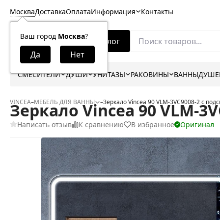
Москва
Доставка
Оплата
Информация
Контакты
Ваш город
Москва
?
Каталог
СМЕСИТЕЛИ
ДУШИ
УНИТАЗЫ
РАКОВИНЫ
ВАННЫ
ДУШЕ
VINCEA
–
МЕБЕЛЬ ДЛЯ ВАННЫ
–
Зеркало Vincea 90 VLM-3VC9008-2 с под
Зеркало Vincea 90 VLM-3V
Написать отзыв
К сравнению
В избранное
Оригинал