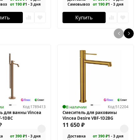
воз
от 190 ₽
1 - 3 дня
Самовывоз
от 190 ₽
1 - 3 дня
пить
Купить
ии
Код:
1789413
В наличии
Код:
512204
ь для ванны Vincea
Смеситель для раковины
F-1DBC
Vincea Desire VBF-1D2BG
₽
11 650
₽
ка
от 390 ₽
1 - 3 дня
Доставка
от 390 ₽
1 - 3 дня