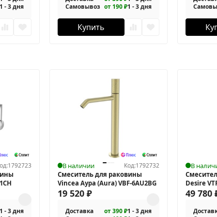
1 - 3 дня
Самовывоз
от 190 ₽
1 - 3 дня
Самовы
Купить
Ку
од:
1792723
В наличии
Код:
1792732
В налич
вины
Смеситель для раковины
Смесител
G1CH
Vincea Аура (Aura) VBF-6AU2BG
Desire VT
19 520
₽
49 780
1 - 3 дня
Доставка
от 390 ₽
1 - 3 дня
Достав