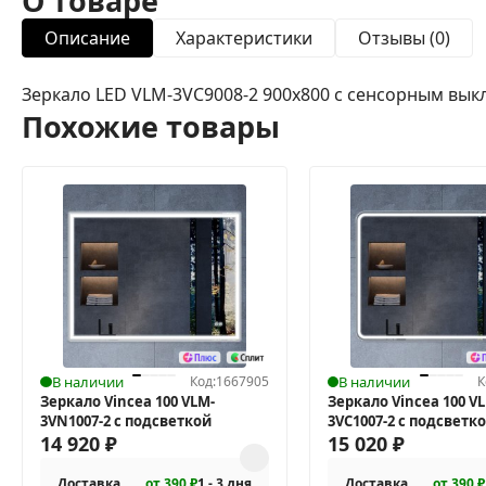
О товаре
Описание
Характеристики
Отзывы (0)
Зеркало LED VLM-3VC9008-2 900х800 c сенсорным вы
Похожие товары
В наличии
Код:
1667905
В наличии
К
Зеркало Vincea 100 VLM-
Зеркало Vincea 100 V
3VN1007-2 с подсветкой
3VC1007-2 с подсветк
14 920
₽
15 020
₽
Доставка
от 390 ₽
1 - 3 дня
Доставка
от 390 ₽