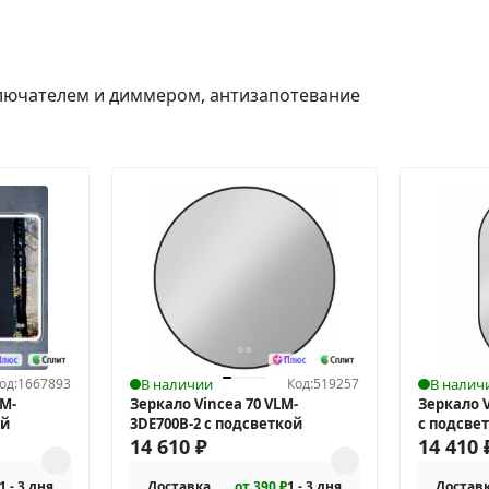
ключателем и диммером, антизапотевание
од:
1667893
В наличии
Код:
519257
В налич
LM-
Зеркало Vincea 70 VLM-
Зеркало 
ой
3DE700B-2 с подсветкой
с подсве
14 610
₽
14 410
1 - 3 дня
Доставка
от 390 ₽
1 - 3 дня
Достав