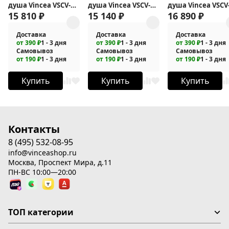
душа Vincea VSCV-
душа Vincea VSCV-
душа Vincea VSCV
431MB
15 810
₽
431CH
15 140
₽
421GM
16 890
₽
Доставка
Доставка
Доставка
от 390 ₽
1 - 3 дня
от 390 ₽
1 - 3 дня
от 390 ₽
1 - 3 дня
Самовывоз
Самовывоз
Самовывоз
от 190 ₽
1 - 3 дня
от 190 ₽
1 - 3 дня
от 190 ₽
1 - 3 дня
Купить
Купить
Купить
Контакты
8 (495) 532-08-95
info@vinceashop.ru
Москва, Проспект Мира, д.11
ПН-ВС 10:00—20:00
ТОП категории