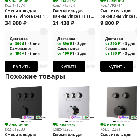
В наличии
В наличии
В наличии
Код:
471574
Код:
1792754
Код:
1792714
Смеситель для
Смеситель для
Смеситель для
ванны Vincea Desire
ванны Vincea ТГ (TG)
раковины Vincea
VTF-1DMB
VTFW-5TG2CH
Линеа (Linea) VBF
34 900
₽
21 430
₽
9 800
₽
4LN1GM
Доставка
Доставка
Доставка
от 390 ₽
1 - 3 дня
от 390 ₽
1 - 3 дня
от 390 ₽
1 - 3 дня
Самовывоз
Самовывоз
Самовывоз
от 190 ₽
1 - 3 дня
от 190 ₽
1 - 3 дня
от 190 ₽
1 - 3 дня
Купить
Купить
Купить
Похожие товары
В наличии
В наличии
В наличии
Код:
512283
Код:
512282
Код:
512281
Смеситель для
Смеситель для
Смеситель для