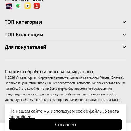
ТОП категории
ТОП Коллекции
Для покупателей
Политика обработки персональных данных
© 2026 Vinceashop.ru - фирменный интернет-магазин сантехники Vincea (Винчеа).
Наличие и цены уточняйте у наших операторов. Копирование всех составляющих
частей сайта в какой бы то ни было форме без письменного разрешения
владельцев авторских прав запрещено. Сайт использует технологию cookie.
Используя сайт, Вы соглашаетесь с правилами использования
cookie
, а также
даете согласие на обработку
персональных данных
На информационном ресурсе
На нашем сайте мы используем cookie файлы.
Узнать
применяются
рекомендательные технологии
(информационные технологии
подробнее...
предоставления информации на основе сбора, систематизации и анализа
сведений, относящихся к предпочтениям пользователей сети «Интернет»,
Согласен
находящихся на территории Российской Федерации).
30 620
₽
В корзину