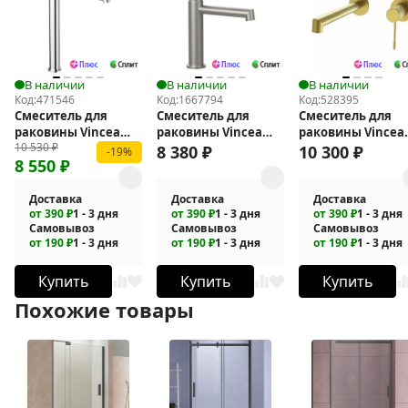
В наличии
В наличии
В наличии
Код:
471546
Код:
1667794
Код:
528395
Смеситель для
Смеситель для
Смеситель для
раковины Vincea
раковины Vincea
раковины Vincea
10 530
₽
Desire VBF-1D2CH
Desire VBF-1D1BN
Desire VBFW-1D1
8 380
₽
10 300
₽
-19%
8 550
₽
Доставка
Доставка
Доставка
от 390 ₽
1 - 3 дня
от 390 ₽
1 - 3 дня
от 390 ₽
1 - 3 дня
Самовывоз
Самовывоз
Самовывоз
от 190 ₽
1 - 3 дня
от 190 ₽
1 - 3 дня
от 190 ₽
1 - 3 дня
Купить
Купить
Купить
Похожие товары