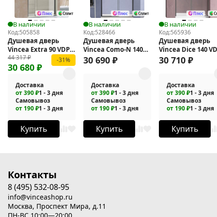
В наличии
В наличии
В наличии
Код:
505858
Код:
528466
Код:
565936
Душевая дверь
Душевая дверь
Душевая дверь
Vincea Extra 90 VDP-
Vincea Como-N 140
Vincea Dice 140 VD
44 317
₽
1E8090CLGM
VDS-4CN140CLB
4D140CLGM
30 690
₽
30 710
₽
-31%
30 680
₽
Доставка
Доставка
Доставка
от 390 ₽
1 - 3 дня
от 390 ₽
1 - 3 дня
от 390 ₽
1 - 3 дня
Самовывоз
Самовывоз
Самовывоз
от 190 ₽
1 - 3 дня
от 190 ₽
1 - 3 дня
от 190 ₽
1 - 3 дня
Купить
Купить
Купить
Контакты
8 (495) 532-08-95
info@vinceashop.ru
Москва, Проспект Мира, д.11
ПН-ВС 10:00—20:00