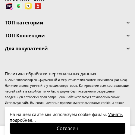
ТОП категории
ТОП Коллекции
Для покупателей
Политика обработки персональных данных
© 2026 Vinceashop.ru - фирменный интернет-магазин сантехники Vincea (Винчеа).
Наличие и цены уточняйте у наших операторов. Копирование всех составляющих
частей сайта в какой бы то ни было форме без письменного разрешения
владельцев авторских прав запрещено. Сайт использует технологию cookie.
Используя сайт, Вы соглашаетесь с правилами использования
cookie
, а также
даете согласие на обработку
персональных данных
На информационном ресурсе
На нашем сайте мы используем cookie файлы.
Узнать
применяются
рекомендательные технологии
(информационные технологии
подробнее...
предоставления информации на основе сбора, систематизации и анализа
сведений, относящихся к предпочтениям пользователей сети «Интернет»,
Согласен
находящихся на территории Российской Федерации).
27 830
₽
В корзину
-23%