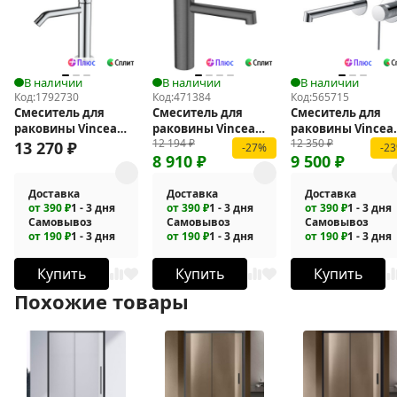
В наличии
В наличии
В наличии
Код:
1792730
Код:
471384
Код:
565715
Смеситель для
Смеситель для
Смеситель для
раковины Vincea
раковины Vincea
раковины Vincea
12 194
₽
12 350
₽
Аура (Aura) VBF-
Desire VBF-1D3GM
Rim VBFW-2RM1C
13 270
₽
-27%
-2
8 910
₽
9 500
₽
6AU1CH
Доставка
Доставка
Доставка
от 390 ₽
1 - 3 дня
от 390 ₽
1 - 3 дня
от 390 ₽
1 - 3 дня
Самовывоз
Самовывоз
Самовывоз
от 190 ₽
1 - 3 дня
от 190 ₽
1 - 3 дня
от 190 ₽
1 - 3 дня
Купить
Купить
Купить
Похожие товары