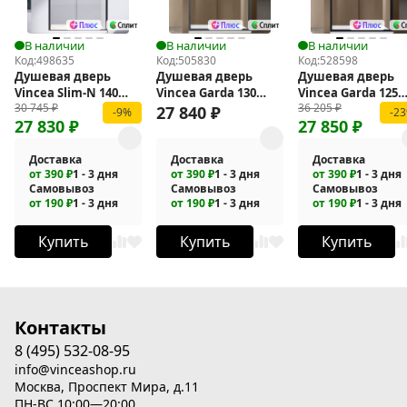
В наличии
В наличии
В наличии
Код:
498635
Код:
505830
Код:
528598
Душевая дверь
Душевая дверь
Душевая дверь
Vincea Slim-N 140
Vincea Garda 130
Vincea Garda 125
30 745
₽
36 205
₽
VDS-4SN140CLB
VDS-1G130CLGM
VDS-1G125CLB
27 840
₽
-9%
-2
27 830
₽
27 850
₽
Доставка
Доставка
Доставка
от 390 ₽
1 - 3 дня
от 390 ₽
1 - 3 дня
от 390 ₽
1 - 3 дня
Самовывоз
Самовывоз
Самовывоз
от 190 ₽
1 - 3 дня
от 190 ₽
1 - 3 дня
от 190 ₽
1 - 3 дня
Купить
Купить
Купить
Контакты
8 (495) 532-08-95
info@vinceashop.ru
Москва, Проспект Мира, д.11
ПН-ВС 10:00—20:00