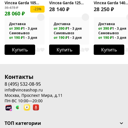
Vincea Garda 105
Vincea Garda 125
Vincea Garda 140
36 478
₽
VDS-1G105CLGM
VDS-1G125CLGM
VDS-1G140CL
28 140
₽
28 250
₽
-23%
28 060
₽
Доставка
Доставка
Доставка
от 390 ₽
1 - 3 дня
от 390 ₽
1 - 3 дня
от 390 ₽
1 - 3 дня
Самовывоз
Самовывоз
Самовывоз
от 190 ₽
1 - 3 дня
от 190 ₽
1 - 3 дня
от 190 ₽
1 - 3 дня
Купить
Купить
Купить
Контакты
8 (495) 532-08-95
info@vinceashop.ru
Москва, Проспект Мира, д.11
ПН-ВС 10:00—20:00
ТОП категории