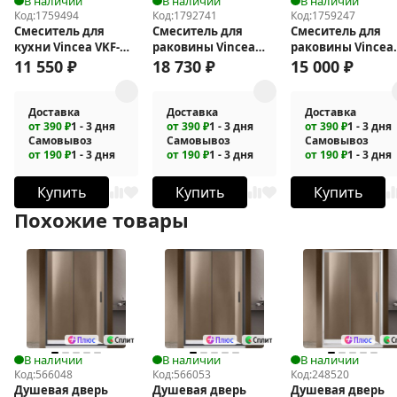
В наличии
В наличии
В наличии
Код:
1759494
Код:
1792741
Код:
1759247
Смеситель для
Смеситель для
Смеситель для
кухни Vincea VKF-
раковины Vincea
раковины Vincea
115CH
Аура (Aura) VBFW-
Domus VBF-
11 550
₽
18 730
₽
15 000
₽
6AU1CH
5DM02GM
Доставка
Доставка
Доставка
от 390 ₽
1 - 3 дня
от 390 ₽
1 - 3 дня
от 390 ₽
1 - 3 дня
Самовывоз
Самовывоз
Самовывоз
от 190 ₽
1 - 3 дня
от 190 ₽
1 - 3 дня
от 190 ₽
1 - 3 дня
Купить
Купить
Купить
Похожие товары
В наличии
В наличии
В наличии
Код:
566048
Код:
566053
Код:
248520
Душевая дверь
Душевая дверь
Душевая дверь