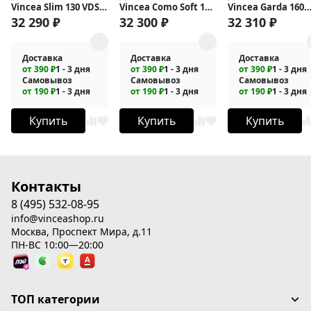
Vincea Slim 130 VDS-
Vincea Como Soft 140
Vincea Garda 160
6SL130CL
VDS-1CS140CLB
VDS-1G160CL
32 290
₽
32 300
₽
32 310
₽
Доставка
Доставка
Доставка
от 390 ₽
1 - 3 дня
от 390 ₽
1 - 3 дня
от 390 ₽
1 - 3 дня
Самовывоз
Самовывоз
Самовывоз
от 190 ₽
1 - 3 дня
от 190 ₽
1 - 3 дня
от 190 ₽
1 - 3 дня
Купить
Купить
Купить
Контакты
8 (495) 532-08-95
info@vinceashop.ru
Москва, Проспект Мира, д.11
ПН-ВС 10:00—20:00
ТОП категории