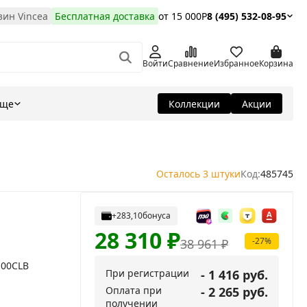
ин Vincea
Бесплатная доставка
от 15 000Р
8 (495) 532-08-95
Войти
Сравнение
Избранное
Корзина
Еще
Коллекции
Акции
Осталось 3 штуки
Код:
485745
+283,10
бонуса
28 310
₽
-27%
38 961
₽
100CLB
При регистрации
- 1 416 руб.
Оплата при
- 2 265 руб.
получении