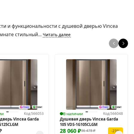
ости и функциональности с душевой дверью Vincea
мнате стильный...
Читать далее
ии
Код:
566053
В наличии
Код:
566048
дверь Vincea Garda
Душевая дверь Vincea Garda
1G125CLGM
105 VDS-1G105CLGM
₽
28 060
₽
36 478
₽
-23%