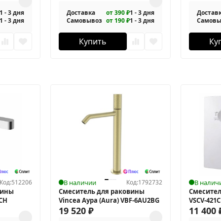
1 - 3 дня
Доставка
от 390 ₽
1 - 3 дня
Достав
1 - 3 дня
Самовывоз
от 190 ₽
1 - 3 дня
Самовы
Купить
Ку
Код:
512206
В наличии
Код:
1792732
В налич
вины
Смеситель для раковины
Смесител
1CH
Vincea Аура (Aura) VBF-6AU2BG
VSCV-421
19 520
₽
11 400