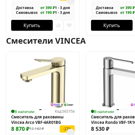
Доставка
от 390 ₽
1 - 3 дня
Доставка
от 390 ₽
Самовывоз
от 190 ₽
1 - 3 дня
Самовывоз
от 190 ₽
Купить
Купить
Смесители VINCEA
В наличии
Код:
565756
В наличии
Смеситель для раковины
Смеситель для рако
Vincea Arco VBF-4AR01BG
Vincea Rondo VBF-1R
8 870
₽
8 530
₽
12 142
₽
-27%