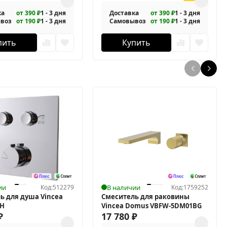
ка
от 390 ₽
1 - 3 дня
Доставка
от 390 ₽
1 - 3 дня
воз
от 190 ₽
1 - 3 дня
Самовывоз
от 190 ₽
1 - 3 дня
пить
Купить
ии
Код:
512279
В наличии
Код:
1759252
ь для душа Vincea
Смеситель для раковины
CH
Vincea Domus VBFW-5DM01BG
₽
17 780
₽