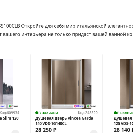
1SS100CLB Откройте для себя мир итальянской элегантн
нт вашего интерьера не только придаст вашей ванной ко
Код:
609934
В наличии
Код:
248520
В налич
 Slim 120
Душевая дверь Vincea Garda
Душевая 
140 VDS-1G140CL
125 VDS-
28 250
₽
28 140