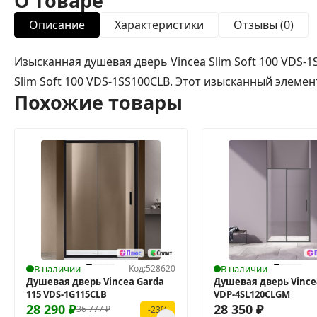
О товаре
Описание
Характеристики
Отзывы (0)
Изысканная душевая дверь Vincea Slim Soft 100 VDS-
Slim Soft 100 VDS-1SS100CLB. Этот изысканный элеме
Похожие товары
В наличии
Код:
528620
В наличии
Душевая дверь Vincea Garda
Душевая дверь Vincea
115 VDS-1G115CLB
VDP-4SL120CLGM
28 290
₽
28 350
₽
36 777
₽
-23%