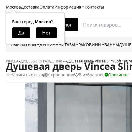
Москва
Доставка
Оплата
Информация
Контакты
Ваш город
Москва
?
Каталог
СМЕСИТЕЛИ
ДУШИ
УНИТАЗЫ
РАКОВИНЫ
ВАННЫ
ДУШЕ
VINCEA
–
ДУШЕВЫЕ ОГРАЖДЕНИЯ
–
Душевая дверь Vincea Slim Soft 100 
Душевая дверь Vincea Sli
Написать отзыв
К сравнению
В избранное
Оригинал