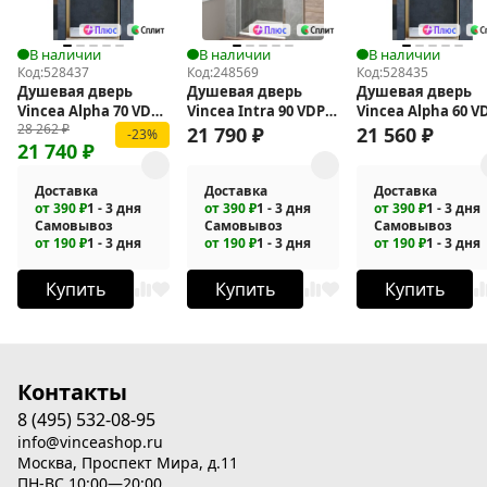
В наличии
В наличии
В наличии
Код:
528437
Код:
248569
Код:
528435
Душевая дверь
Душевая дверь
Душевая дверь
Vincea Alpha 70 VDP-
Vincea Intra 90 VDP-
Vincea Alpha 60 V
28 262
₽
3AL700CLG
1I8090CL
3AL600CLG
21 790
₽
21 560
₽
-23%
21 740
₽
Доставка
Доставка
Доставка
от 390 ₽
1 - 3 дня
от 390 ₽
1 - 3 дня
от 390 ₽
1 - 3 дня
Самовывоз
Самовывоз
Самовывоз
от 190 ₽
1 - 3 дня
от 190 ₽
1 - 3 дня
от 190 ₽
1 - 3 дня
Купить
Купить
Купить
Контакты
8 (495) 532-08-95
info@vinceashop.ru
Москва, Проспект Мира, д.11
ПН-ВС 10:00—20:00