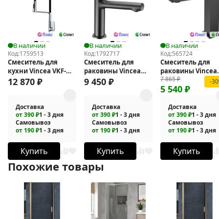
В наличии
В наличии
В наличии
Код:
1759513
Код:
1792717
Код:
565724
Смеситель для
Смеситель для
Смеситель для
кухни Vincea VKF-
раковины Vincea
раковины Vincea
7 865
₽
118CH
Феерие (Feerie) VBF-
Dice VBF-2DS1MB
12 870
₽
9 450
₽
-3
5 540
₽
5FE1GM
Доставка
Доставка
Доставка
от 390 ₽
1 - 3 дня
от 390 ₽
1 - 3 дня
от 390 ₽
1 - 3 дня
Самовывоз
Самовывоз
Самовывоз
от 190 ₽
1 - 3 дня
от 190 ₽
1 - 3 дня
от 190 ₽
1 - 3 дня
Купить
Купить
Купить
Похожие товары