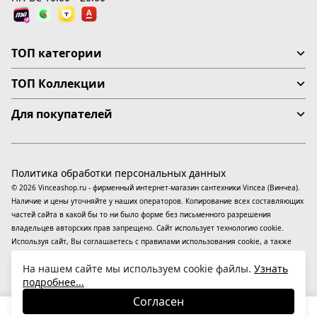
ТОП категории
ТОП Коллекции
Для покупателей
Политика обработки персональных данных
© 2026 Vinceashop.ru - фирменный интернет-магазин сантехники Vincea (Винчеа).
Наличие и цены уточняйте у наших операторов. Копирование всех составляющих
частей сайта в какой бы то ни было форме без письменного разрешения
владельцев авторских прав запрещено. Сайт использует технологию cookie.
Используя сайт, Вы соглашаетесь с правилами использования
cookie
, а также
даете согласие на обработку
персональных данных
На информационном ресурсе
На нашем сайте мы используем cookie файлы.
Узнать
применяются
рекомендательные технологии
(информационные технологии
подробнее...
предоставления информации на основе сбора, систематизации и анализа
сведений, относящихся к предпочтениям пользователей сети «Интернет»,
Согласен
находящихся на территории Российской Федерации).
21 690
₽
В корзину