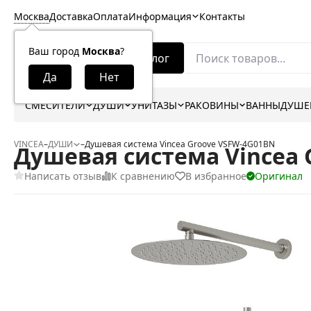
Москва
Доставка
Оплата
Информация
Контакты
Ваш город
Москва
?
Каталог
СМЕСИТЕЛИ
ДУШИ
УНИТАЗЫ
РАКОВИНЫ
ВАННЫ
ДУШЕ
VINCEA
–
ДУШИ
–
Душевая система Vincea Groove VSFW-4G01BN
Душевая система Vincea 
Написать отзыв
К сравнению
В избранное
Оригинал