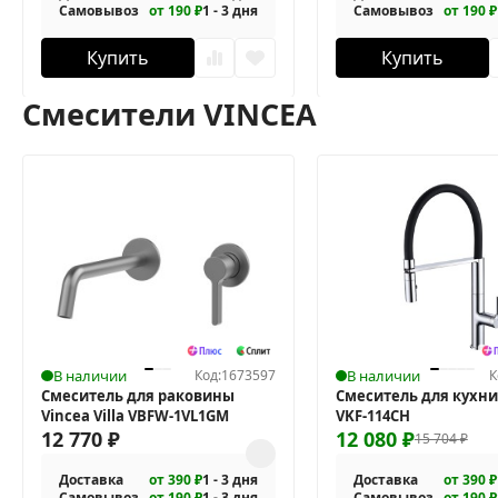
Самовывоз
от 190 ₽
1 - 3 дня
Самовывоз
от 190 ₽
Купить
Купить
Смесители VINCEA
В наличии
Код:
1673597
В наличии
К
Смеситель для раковины
Смеситель для кухни
Vincea Villa VBFW-1VL1GM
VKF-114CH
12 770
₽
12 080
₽
15 704
₽
Доставка
от 390 ₽
1 - 3 дня
Доставка
от 390 ₽
Самовывоз
от 190 ₽
1 - 3 дня
Самовывоз
от 190 ₽