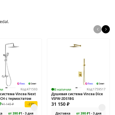
dal.
ии
Код:
471593
В наличии
Код:
1759517
система Vincea Next
Душевая система Vincea Dice
TCH с термостатом
VSFW-2DS1BG
₽
31 150
₽
41 145
₽
-23%
ка
от 390 ₽
1 - 3 дня
Доставка
от 390 ₽
1 - 3 дня