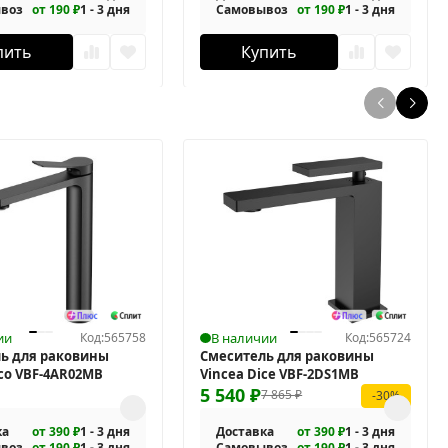
воз
от 190 ₽
1 - 3 дня
Самовывоз
от 190 ₽
1 - 3 дня
пить
Купить
ии
Код:
565758
В наличии
Код:
565724
ь для раковины
Смеситель для раковины
rco VBF-4AR02MB
Vincea Dice VBF-2DS1MB
5 540
₽
7 865
₽
-30%
ка
от 390 ₽
1 - 3 дня
Доставка
от 390 ₽
1 - 3 дня
воз
от 190 ₽
1 - 3 дня
Самовывоз
от 190 ₽
1 - 3 дня