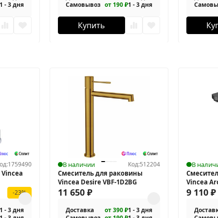
1 - 3 дня
Самовывоз
от 190 ₽
1 - 3 дня
Самовы
Купить
Ку
од:
1759490
В наличии
Код:
512204
В налич
 Vincea
Смеситель для раковины
Смесител
Vincea Desire VBF-1D2BG
Vincea A
11 650
₽
9 110
₽
-23%
1 - 3 дня
Доставка
от 390 ₽
1 - 3 дня
Достав
1 - 3 дня
Самовывоз
от 190 ₽
1 - 3 дня
Самовы