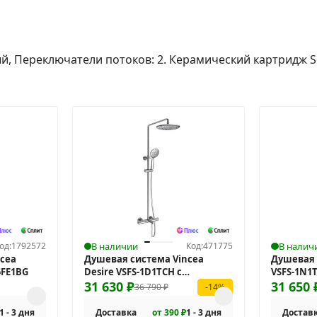
, Переключатели потоков: 2. Керамический картридж Se
од:
1792572
В наличии
Код:
471775
В налич
cea
Душевая система Vincea
Душевая 
5FE1BG
Desire VSFS-1D1TCH с
VSFS-1N1
термостатом
31 630
₽
31 650
36 790
₽
-14%
1 - 3 дня
Доставка
от 390 ₽
1 - 3 дня
Достав