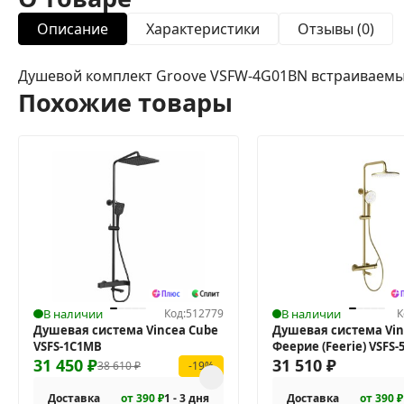
Описание
Характеристики
Отзывы (0)
Душевой комплект Groove VSFW-4G01BN встраиваемый
Похожие товары
В наличии
Код:
512779
В наличии
К
Душевая система Vincea Cube
Душевая система Vin
VSFS-1C1MB
Феерие (Feerie) VSFS-
31 450
₽
31 510
₽
38 610
₽
-19%
Доставка
от 390 ₽
1 - 3 дня
Доставка
от 390 ₽