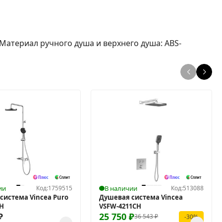
 Материал ручного душа и верхнего душа: ABS-
ии
Код:
1759515
В наличии
Код:
513088
система Vincea Puro
Душевая система Vincea
CH
VSFW-4211CH
₽
25 750
₽
36 543
₽
-30%