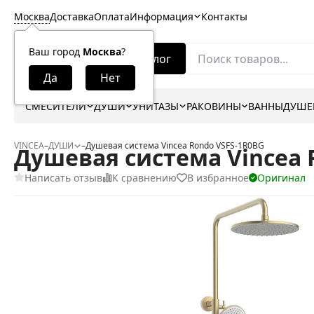
Москва
Доставка
Оплата
Информация
Контакты
Ваш город
Москва
?
Каталог
СМЕСИТЕЛИ
ДУШИ
УНИТАЗЫ
РАКОВИНЫ
ВАННЫ
ДУШЕ
VINCEA
–
ДУШИ
–
Душевая система Vincea Rondo VSFS-1R0BG
Душевая система Vincea 
Написать отзыв
К сравнению
В избранное
Оригинал