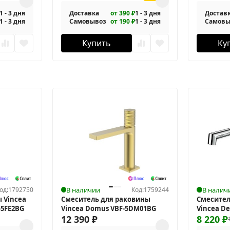
1 - 3 дня
Доставка
от 390 ₽
1 - 3 дня
Достав
1 - 3 дня
Самовывоз
от 190 ₽
1 - 3 дня
Самовы
Купить
Ку
од:
1792750
В наличии
Код:
1759244
В налич
 Vincea
Смеситель для раковины
Смесител
-5FE2BG
Vincea Domus VBF-5DM01BG
Vincea D
12 390
₽
8 220
₽