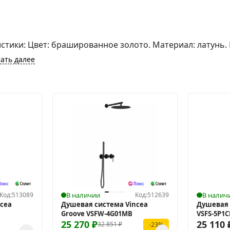
стики: Цвет: брашированное золото. Материал: латунь.
ать далее
Код:
513089
В наличии
Код:
512639
В налич
cea
Душевая система Vincea
Душевая 
Groove VSFW-4G01MB
VSFS-5P1
25 270
₽
25 110
32 851
₽
-23%