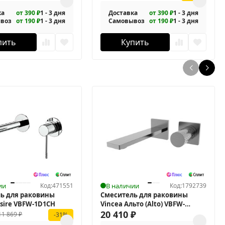
ка
от 390 ₽
1 - 3 дня
Доставка
от 390 ₽
1 - 3 дня
воз
от 190 ₽
1 - 3 дня
Самовывоз
от 190 ₽
1 - 3 дня
пить
Купить
ии
Код:
471551
В наличии
Код:
1792739
ь для раковины
Смеситель для раковины
esire VBFW-1D1CH
Vincea Альто (Alto) VBFW-
6AL1GM
20 410
₽
11 869
₽
-31%