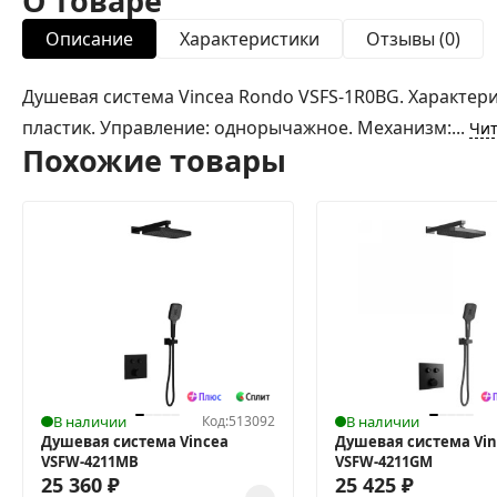
О товаре
Описание
Характеристики
Отзывы (0)
Душевая система Vincea Rondo VSFS-1R0BG. Характери
пластик. Управление: однорычажное. Механизм:...
Чит
Похожие товары
В наличии
Код:
513092
В наличии
Душевая система Vincea
Душевая система Vin
VSFW-4211MB
VSFW-4211GM
25 360
₽
25 425
₽