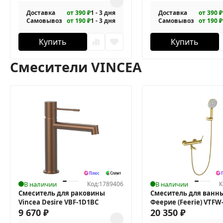
Доставка
от 390 ₽
1 - 3 дня
Доставка
от 390 ₽
Самовывоз
от 190 ₽
1 - 3 дня
Самовывоз
от 190 ₽
Купить
Купить
Смесители VINCEA
В наличии
Код:
1789406
В наличии
К
Смеситель для раковины
Смеситель для ванны
Vincea Desire VBF-1D1BC
Феерие (Feerie) VTFW
9 670
₽
20 350
₽