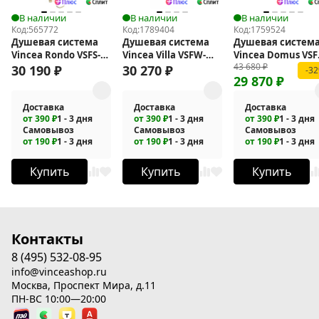
В наличии
В наличии
В наличии
Код:
565772
Код:
1789404
Код:
1759524
Душевая система
Душевая система
Душевая систем
Vincea Rondo VSFS-
Vincea Villa VSFW-
Vincea Domus VSF
43 680
₽
1R1BG
1VL3BG
5DM1CH
30 190
₽
30 270
₽
-3
29 870
₽
Доставка
Доставка
Доставка
от 390 ₽
1 - 3 дня
от 390 ₽
1 - 3 дня
от 390 ₽
1 - 3 дня
Самовывоз
Самовывоз
Самовывоз
от 190 ₽
1 - 3 дня
от 190 ₽
1 - 3 дня
от 190 ₽
1 - 3 дня
Купить
Купить
Купить
Контакты
8 (495) 532-08-95
info@vinceashop.ru
Москва, Проспект Мира, д.11
ПН-ВС 10:00—20:00