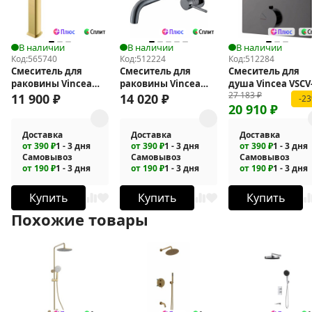
В наличии
В наличии
В наличии
Код:
565740
Код:
512224
Код:
512284
Смеситель для
Смеситель для
Смеситель для
раковины Vincea
раковины Vincea
душа Vincea VSCV
27 183
₽
Next VBF-1N2BG
Groove VBFW-4G1GM
431GM
11 900
₽
14 020
₽
-2
20 910
₽
Доставка
Доставка
Доставка
от 390 ₽
1 - 3 дня
от 390 ₽
1 - 3 дня
от 390 ₽
1 - 3 дня
Самовывоз
Самовывоз
Самовывоз
от 190 ₽
1 - 3 дня
от 190 ₽
1 - 3 дня
от 190 ₽
1 - 3 дня
Купить
Купить
Купить
Похожие товары