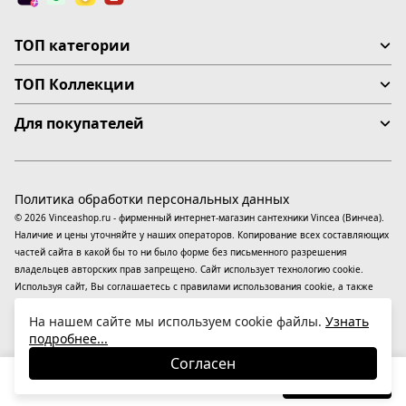
ТОП категории
ТОП Коллекции
Для покупателей
Политика обработки персональных данных
© 2026 Vinceashop.ru - фирменный интернет-магазин сантехники Vincea (Винчеа).
Наличие и цены уточняйте у наших операторов. Копирование всех составляющих
частей сайта в какой бы то ни было форме без письменного разрешения
владельцев авторских прав запрещено. Сайт использует технологию cookie.
Используя сайт, Вы соглашаетесь с правилами использования
cookie
, а также
даете согласие на обработку
персональных данных
На информационном ресурсе
На нашем сайте мы используем cookie файлы.
Узнать
применяются
рекомендательные технологии
(информационные технологии
подробнее...
предоставления информации на основе сбора, систематизации и анализа
сведений, относящихся к предпочтениям пользователей сети «Интернет»,
Согласен
находящихся на территории Российской Федерации).
30 140
₽
В корзину