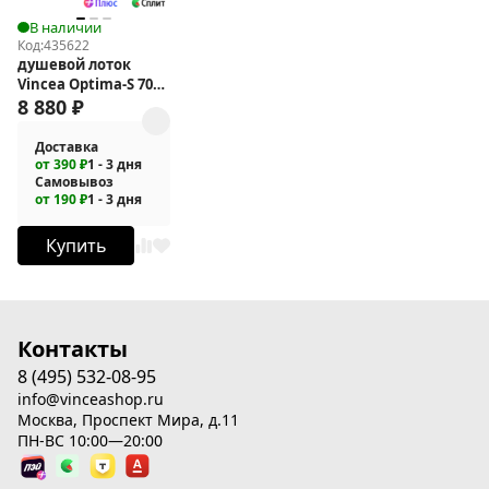
В наличии
Код:
435622
душевой лоток
Vincea Optima-S 70
SAY.603.70.S.U
8 880
₽
Доставка
от 390 ₽
1 - 3 дня
Самовывоз
от 190 ₽
1 - 3 дня
Купить
Контакты
8 (495) 532-08-95
info@vinceashop.ru
Москва, Проспект Мира, д.11
ПН-ВС 10:00—20:00