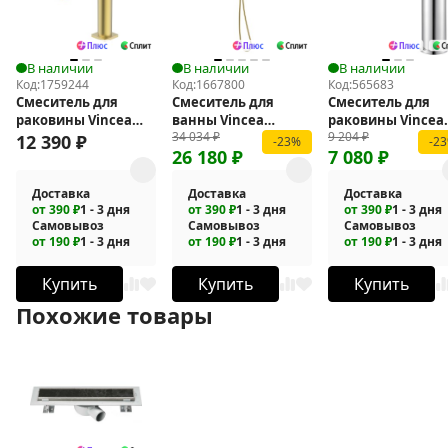
В наличии
В наличии
В наличии
Код:
1759244
Код:
1667800
Код:
565683
Смеситель для
Смеситель для
Смеситель для
раковины Vincea
ванны Vincea
раковины Vincea
34 034
₽
9 204
₽
Domus VBF-5DM01BG
Groove VBTW-4G1BG
Verse VBF-2VE1CH
12 390
₽
-23%
-2
26 180
₽
7 080
₽
Доставка
Доставка
Доставка
от 390 ₽
1 - 3 дня
от 390 ₽
1 - 3 дня
от 390 ₽
1 - 3 дня
Самовывоз
Самовывоз
Самовывоз
от 190 ₽
1 - 3 дня
от 190 ₽
1 - 3 дня
от 190 ₽
1 - 3 дня
Купить
Купить
Купить
Похожие товары