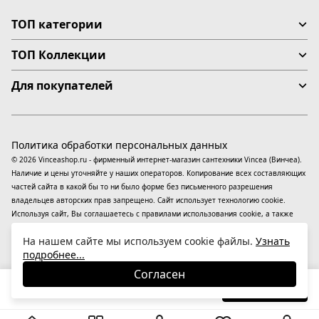
ТОП категории
ТОП Коллекции
Для покупателей
Политика обработки персональных данных
© 2026 Vinceashop.ru - фирменный интернет-магазин сантехники Vincea (Винчеа).
Наличие и цены уточняйте у наших операторов. Копирование всех составляющих
частей сайта в какой бы то ни было форме без письменного разрешения
владельцев авторских прав запрещено. Сайт использует технологию cookie.
Используя сайт, Вы соглашаетесь с правилами использования
cookie
, а также
даете согласие на обработку
персональных данных
На информационном ресурсе
На нашем сайте мы используем cookie файлы.
Узнать
применяются
рекомендательные технологии
(информационные технологии
подробнее...
предоставления информации на основе сбора, систематизации и анализа
сведений, относящихся к предпочтениям пользователей сети «Интернет»,
Согласен
находящихся на территории Российской Федерации).
9 690
₽
В корзину