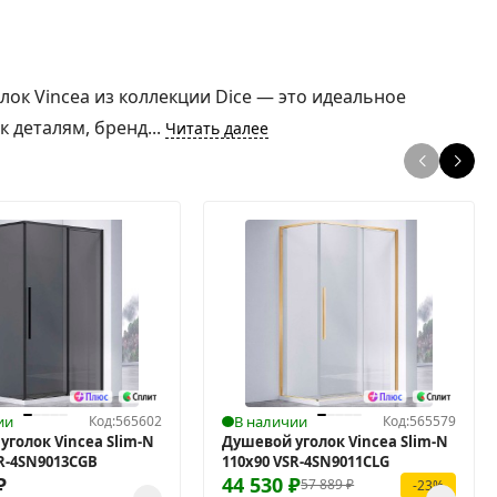
ок Vincea из коллекции Dice — это идеальное
 деталям, бренд...
Читать далее
ии
Код:
565602
В наличии
Код:
565579
уголок Vincea Slim-N
Душевой уголок Vincea Slim-N
SR-4SN9013CGB
110x90 VSR-4SN9011CLG
₽
44 530
₽
57 889
₽
-23%