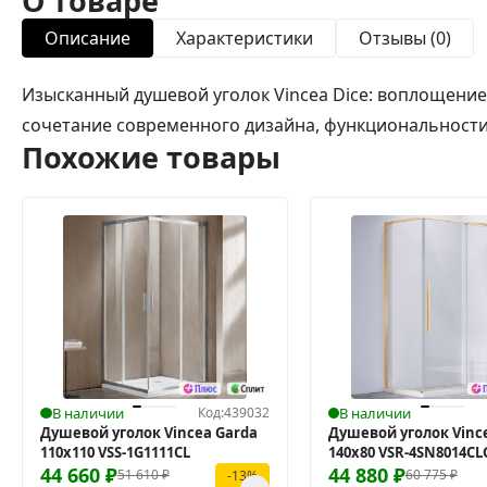
О товаре
Описание
Характеристики
Отзывы (0)
Изысканный душевой уголок Vincea Dice: воплощение
сочетание современного дизайна, функциональности 
Похожие товары
В наличии
Код:
439032
В наличии
Душевой уголок Vincea Garda
Душевой уголок Vince
110x110 VSS-1G1111CL
140x80 VSR-4SN8014CL
44 660
₽
44 880
₽
51 610
₽
60 775
₽
-13%