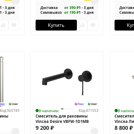
1 - 3 дня
Доставка
от 390 ₽
1 - 3 дня
Достав
1 - 3 дня
Самовывоз
от 190 ₽
1 - 3 дня
Самовы
Купить
Ку
Код:
565745
В наличии
Код:
471553
В налич
вины
Смеситель для раковины
Смесител
Vincea Desire VBFW-1D1MB
Vincea Ли
9 200
₽
4LN1BN
8 800
₽