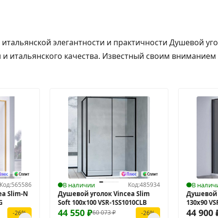
 итальянской элегантности и практичности Душевой угол
и итальянского качества. Известный своим вниманием к
Код:
565586
В наличии
Код:
485934
В налич
a Slim-N
Душевой уголок Vincea Slim
Душевой 
G
Soft 100x100 VSR-1SS1010CLB
130x90 V
44 550
₽
44 900
60 073
₽
-26%
-26%