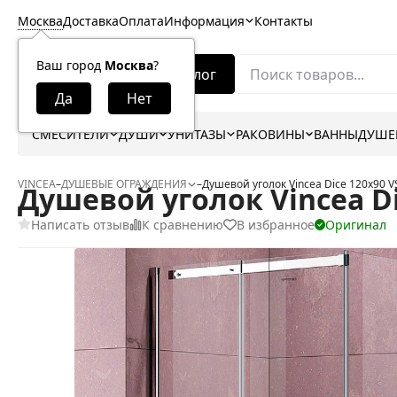
Москва
Доставка
Оплата
Информация
Контакты
Ваш город
Москва
?
Каталог
СМЕСИТЕЛИ
ДУШИ
УНИТАЗЫ
РАКОВИНЫ
ВАННЫ
ДУШЕ
VINCEA
–
ДУШЕВЫЕ ОГРАЖДЕНИЯ
–
Душевой уголок Vincea Dice 120x90 
Душевой уголок Vincea Di
Написать отзыв
К сравнению
В избранное
Оригинал