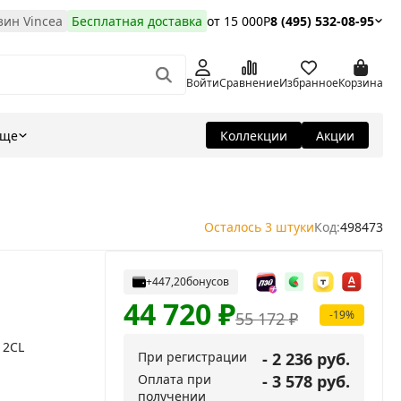
ин Vincea
Бесплатная доставка
от 15 000Р
8 (495) 532-08-95
Войти
Сравнение
Избранное
Корзина
Еще
Коллекции
Акции
Осталось 3 штуки
Код:
498473
+447,20
бонусов
44 720
₽
-19%
55 172
₽
12CL
При регистрации
- 2 236 руб.
Оплата при
- 3 578 руб.
получении