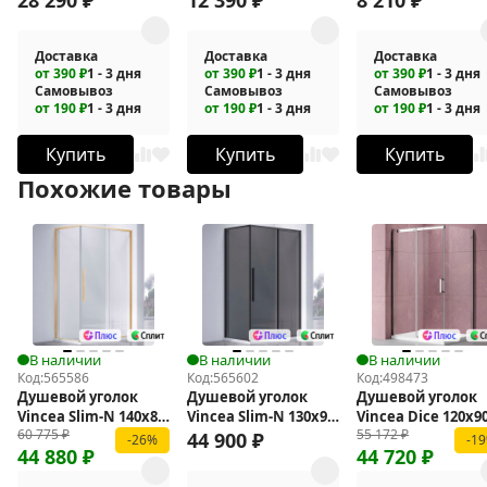
Доставка
Доставка
Доставка
от 390 ₽
1 - 3 дня
от 390 ₽
1 - 3 дня
от 390 ₽
1 - 3 дня
Самовывоз
Самовывоз
Самовывоз
от 190 ₽
1 - 3 дня
от 190 ₽
1 - 3 дня
от 190 ₽
1 - 3 дня
Купить
Купить
Купить
Похожие товары
В наличии
В наличии
В наличии
Код:
565586
Код:
565602
Код:
498473
Душевой уголок
Душевой уголок
Душевой уголок
Vincea Slim-N 140x80
Vincea Slim-N 130x90
Vincea Dice 120x9
60 775
₽
55 172
₽
VSR-4SN8014CLG
VSR-4SN9013CGB
VSR-4D9012CL
44 900
₽
-26%
-1
44 880
₽
44 720
₽