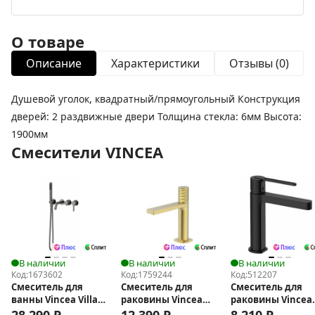
О товаре
Описание
Характеристики
Отзывы (0)
Душевой уголок, квадратный/прямоугольный Конструкция
дверей: 2 раздвижные двери Толщина стекла: 6мм Высота:
1900мм
Смесители VINCEA
В наличии
В наличии
В наличии
Код:
1673602
Код:
1759244
Код:
512207
Смеситель для
Смеситель для
Смеситель для
ванны Vincea Villa
раковины Vincea
раковины Vincea
VTFW-1VL1GM
Domus VBF-5DM01BG
Rondo VBF-1R1MB
28 290
₽
12 390
₽
8 210
₽