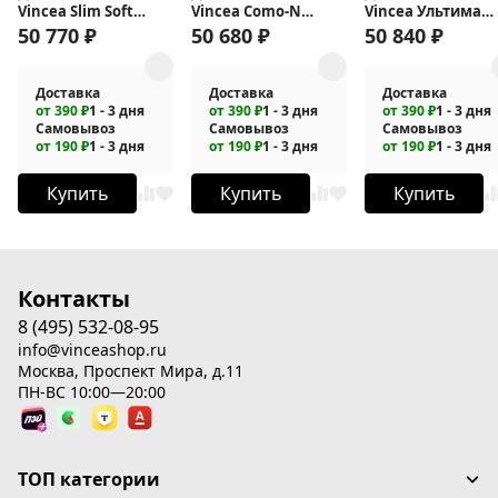
Vincea Slim Soft
Vincea Como-N
Vincea Ультима
150x100 VSR-
160x90 VSR-
(Ultima) 140х90 VS
50 770
₽
50 680
₽
50 840
₽
1SS1015CLB
4CN9016CLB
7UL9014CLG
Доставка
Доставка
Доставка
от 390 ₽
1 - 3 дня
от 390 ₽
1 - 3 дня
от 390 ₽
1 - 3 дня
Самовывоз
Самовывоз
Самовывоз
от 190 ₽
1 - 3 дня
от 190 ₽
1 - 3 дня
от 190 ₽
1 - 3 дня
Купить
Купить
Купить
Контакты
8 (495) 532-08-95
info@vinceashop.ru
Москва, Проспект Мира, д.11
ПН-ВС 10:00—20:00
ТОП категории