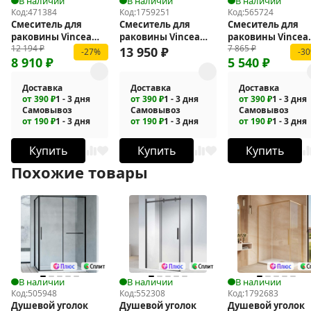
В наличии
В наличии
В наличии
Код:
471384
Код:
1759251
Код:
565724
Смеситель для
Смеситель для
Смеситель для
раковины Vincea
раковины Vincea
раковины Vincea
12 194
₽
7 865
₽
Desire VBF-1D3GM
Puro VBF-5P02GM
Dice VBF-2DS1MB
13 950
₽
-27%
-3
8 910
₽
5 540
₽
Доставка
Доставка
Доставка
от 390 ₽
1 - 3 дня
от 390 ₽
1 - 3 дня
от 390 ₽
1 - 3 дня
Самовывоз
Самовывоз
Самовывоз
от 190 ₽
1 - 3 дня
от 190 ₽
1 - 3 дня
от 190 ₽
1 - 3 дня
Купить
Купить
Купить
Похожие товары
В наличии
В наличии
В наличии
Код:
505948
Код:
552308
Код:
1792683
Душевой уголок
Душевой уголок
Душевой уголок