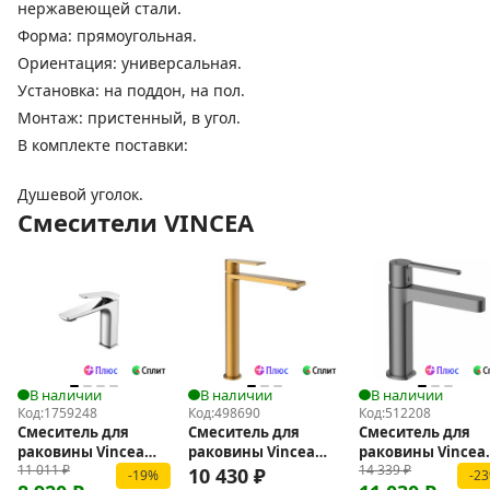
нержавеющей стали.
Форма: прямоугольная.
Ориентация: универсальная.
Установка: на поддон, на пол.
Монтаж: пристенный, в угол.
В комплекте поставки:
Душевой уголок.
Смесители VINCEA
В наличии
В наличии
В наличии
Код:
1759248
Код:
498690
Код:
512208
Смеситель для
Смеситель для
Смеситель для
раковины Vincea
раковины Vincea
раковины Vincea
11 011
₽
14 339
₽
Puro VBF-5P01CH
Vogue VBF-1V2BG
Rondo VBF-1R1GM
10 430
₽
-19%
-2