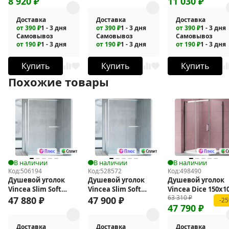
8 920
₽
11 030
₽
Доставка
Доставка
Доставка
от 390 ₽
1 - 3 дня
от 390 ₽
1 - 3 дня
от 390 ₽
1 - 3 дня
Самовывоз
Самовывоз
Самовывоз
от 190 ₽
1 - 3 дня
от 190 ₽
1 - 3 дня
от 190 ₽
1 - 3 дня
Купить
Купить
Купить
Похожие товары
В наличии
В наличии
В наличии
Код:
506194
Код:
528572
Код:
498490
Душевой уголок
Душевой уголок
Душевой уголок
Vincea Slim Soft
Vincea Slim Soft
Vincea Dice 150x1
63 310
₽
140x90 VSR-1SS9014CL
140x100 VSR-
VSR-4D1015CL
47 880
₽
47 900
₽
-2
47 790
₽
1SS1014CL
Доставка
Доставка
Доставка