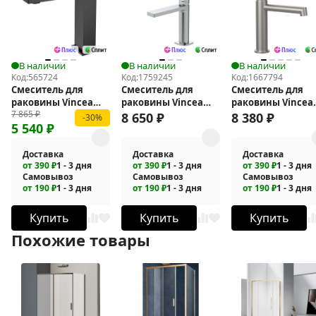
В наличии
В наличии
В наличии
Код:
565724
Код:
1759245
Код:
1667794
Смеситель для
Смеситель для
Смеситель для
раковины Vincea
раковины Vincea
раковины Vincea
7 865
₽
Dice VBF-2DS1MB
Domus VBF-5DM01CH
Desire VBF-1D1BN
8 650
₽
8 380
₽
-30%
5 540
₽
Доставка
Доставка
Доставка
от 390 ₽
1 - 3 дня
от 390 ₽
1 - 3 дня
от 390 ₽
1 - 3 дня
Самовывоз
Самовывоз
Самовывоз
от 190 ₽
1 - 3 дня
от 190 ₽
1 - 3 дня
от 190 ₽
1 - 3 дня
Купить
Купить
Купить
Похожие товары