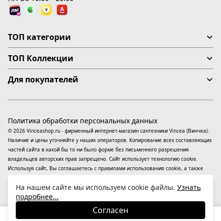
ТОП категории
ТОП Коллекции
Для покупателей
Политика обработки персональных данных
© 2026 Vinceashop.ru - фирменный интернет-магазин сантехники Vincea (Винчеа).
Наличие и цены уточняйте у наших операторов. Копирование всех составляющих
частей сайта в какой бы то ни было форме без письменного разрешения
владельцев авторских прав запрещено. Сайт использует технологию cookie.
Используя сайт, Вы соглашаетесь с правилами использования
cookie
, а также
даете согласие на обработку
персональных данных
На информационном ресурсе
На нашем сайте мы используем cookie файлы.
Узнать
применяются
рекомендательные технологии
(информационные технологии
подробнее...
предоставления информации на основе сбора, систематизации и анализа
сведений, относящихся к предпочтениям пользователей сети «Интернет»,
Согласен
находящихся на территории Российской Федерации).
36 240
₽
В корзину
-23%