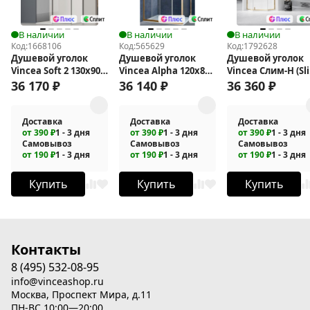
В наличии
В наличии
В наличии
Код:
1668106
Код:
565629
Код:
1792628
Душевой уголок
Душевой уголок
Душевой уголок
Vincea Soft 2 130x90
Vincea Alpha 120x80
Vincea Слим-Н (Sl
VSR-3SO29013CLB
VSR-3AL8012CLG
N) 90х90 VSP-
36 170
₽
36 140
₽
36 360
₽
4SN900CLG
Доставка
Доставка
Доставка
от 390 ₽
1 - 3 дня
от 390 ₽
1 - 3 дня
от 390 ₽
1 - 3 дня
Самовывоз
Самовывоз
Самовывоз
от 190 ₽
1 - 3 дня
от 190 ₽
1 - 3 дня
от 190 ₽
1 - 3 дня
Купить
Купить
Купить
Контакты
8 (495) 532-08-95
info@vinceashop.ru
Москва, Проспект Мира, д.11
ПН-ВС 10:00—20:00