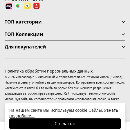
ТОП категории
ТОП Коллекции
Для покупателей
Политика обработки персональных данных
© 2026 Vinceashop.ru - фирменный интернет-магазин сантехники Vincea (Винчеа).
Наличие и цены уточняйте у наших операторов. Копирование всех составляющих
частей сайта в какой бы то ни было форме без письменного разрешения
владельцев авторских прав запрещено. Сайт использует технологию cookie.
Используя сайт, Вы соглашаетесь с правилами использования
cookie
, а также
даете согласие на обработку
персональных данных
На информационном ресурсе
На нашем сайте мы используем cookie файлы.
Узнать
применяются
рекомендательные технологии
(информационные технологии
подробнее...
предоставления информации на основе сбора, систематизации и анализа
сведений, относящихся к предпочтениям пользователей сети «Интернет»,
Согласен
находящихся на территории Российской Федерации).
35 260
₽
В корзину