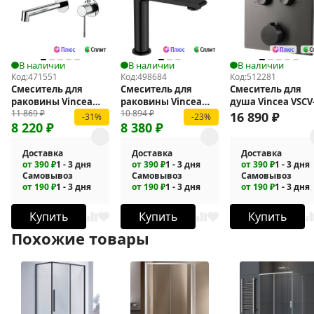
В наличии
В наличии
В наличии
Код:
471551
Код:
498684
Код:
512281
Смеситель для
Смеситель для
Смеситель для
раковины Vincea
раковины Vincea
душа Vincea VSCV
11 869
₽
10 894
₽
Desire VBFW-1D1CH
Vogue VBF-1V1MB
421GM
16 890
₽
-31%
-23%
8 220
₽
8 380
₽
Доставка
Доставка
Доставка
от 390 ₽
1 - 3 дня
от 390 ₽
1 - 3 дня
от 390 ₽
1 - 3 дня
Самовывоз
Самовывоз
Самовывоз
от 190 ₽
1 - 3 дня
от 190 ₽
1 - 3 дня
от 190 ₽
1 - 3 дня
Купить
Купить
Купить
Похожие товары