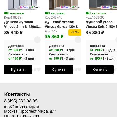
В наличии
В наличии
В наличии
Код:
498582
Код:
248746
Код:
1668095
Душевой уголок
Душевой уголок
Душевой уголок
Vincea Slim-N 120x80
Vincea Garda 120х80
Vincea Soft 2 130x
48 672
₽
VSR-4SN8012CLB
VSR-1G8012CL
VSR-3SO28013CL
35 340
₽
35 380
₽
-27%
35 360
₽
Доставка
Доставка
Доставка
от 390 ₽
1 - 3 дня
от 390 ₽
1 - 3 дня
от 390 ₽
1 - 3 дня
Самовывоз
Самовывоз
Самовывоз
от 190 ₽
1 - 3 дня
от 190 ₽
1 - 3 дня
от 190 ₽
1 - 3 дня
Купить
Купить
Купить
Контакты
8 (495) 532-08-95
info@vinceashop.ru
Москва, Проспект Мира, д.11
ПН-ВС 10:00—20:00