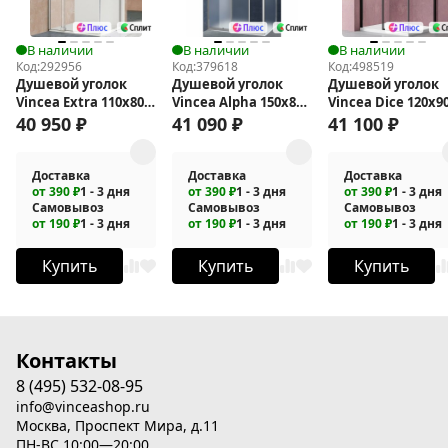
В наличии
В наличии
В наличии
Код:
292956
Код:
379618
Код:
498519
Душевой уголок
Душевой уголок
Душевой уголок
Vincea Extra 110х80
Vincea Alpha 150x80
Vincea Dice 120x9
VSR-1E101180CL
VSR-3AL8015MT
VSR-4D9012CLB
40 950
₽
41 090
₽
41 100
₽
Доставка
Доставка
Доставка
от 390 ₽
1 - 3 дня
от 390 ₽
1 - 3 дня
от 390 ₽
1 - 3 дня
Самовывоз
Самовывоз
Самовывоз
от 190 ₽
1 - 3 дня
от 190 ₽
1 - 3 дня
от 190 ₽
1 - 3 дня
Купить
Купить
Купить
Контакты
8 (495) 532-08-95
info@vinceashop.ru
Москва, Проспект Мира, д.11
ПН-ВС 10:00—20:00