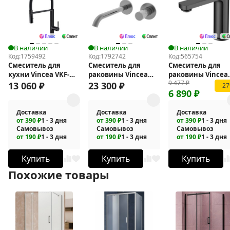
В наличии
В наличии
В наличии
Код:
1759492
Код:
1792742
Код:
565754
Смеситель для
Смеситель для
Смеситель для
кухни Vincea VKF-
раковины Vincea
раковины Vincea
9 477
₽
114MB
Аура (Aura) VBFW-
Arco VBF-4AR01M
13 060
₽
23 300
₽
-2
6 890
₽
6AU1GM
Доставка
Доставка
Доставка
от 390 ₽
1 - 3 дня
от 390 ₽
1 - 3 дня
от 390 ₽
1 - 3 дня
Самовывоз
Самовывоз
Самовывоз
от 190 ₽
1 - 3 дня
от 190 ₽
1 - 3 дня
от 190 ₽
1 - 3 дня
Купить
Купить
Купить
Похожие товары