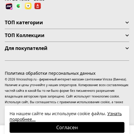
ТОП категории
ТОП Коллекции
Для покупателей
Политика обработки персональных данных
© 2026 Vinceashop.ru - фирменный интернет-магазин сантехники Vincea (Винчеа).
Наличие и цены уточняйте у наших операторов. Копирование всех составляющих
частей сайта в какой бы то ни было форме без письменного разрешения
владельцев авторских прав запрещено. Сайт использует технологию cookie.
Используя сайт, Вы соглашаетесь с правилами использования
cookie
, а также
даете согласие на обработку
персональных данных
На информационном ресурсе
На нашем сайте мы используем cookie файлы.
Узнать
применяются
рекомендательные технологии
(информационные технологии
подробнее...
предоставления информации на основе сбора, систематизации и анализа
сведений, относящихся к предпочтениям пользователей сети «Интернет»,
Согласен
находящихся на территории Российской Федерации).
40 910
₽
В корзину