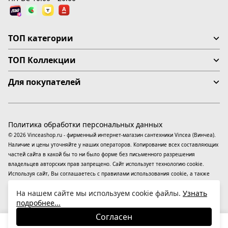
ТОП категории
ТОП Коллекции
Для покупателей
Политика обработки персональных данных
© 2026 Vinceashop.ru - фирменный интернет-магазин сантехники Vincea (Винчеа).
Наличие и цены уточняйте у наших операторов. Копирование всех составляющих
частей сайта в какой бы то ни было форме без письменного разрешения
владельцев авторских прав запрещено. Сайт использует технологию cookie.
Используя сайт, Вы соглашаетесь с правилами использования
cookie
, а также
даете согласие на обработку
персональных данных
На информационном ресурсе
На нашем сайте мы используем cookie файлы.
Узнать
применяются
рекомендательные технологии
(информационные технологии
подробнее...
предоставления информации на основе сбора, систематизации и анализа
сведений, относящихся к предпочтениям пользователей сети «Интернет»,
Согласен
находящихся на территории Российской Федерации).
40 400
₽
В корзину