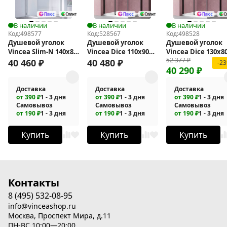
В наличии
В наличии
В наличии
Код:
498577
Код:
528567
Код:
498528
Душевой уголок
Душевой уголок
Душевой уголок
Vincea Slim-N 140x80
Vincea Dice 110x90
Vincea Dice 130x8
52 377
₽
VSR-4SN8014CL
VSR-4D9011CLB
VSR-4D8013CLB
40 460
₽
40 480
₽
-2
40 290
₽
Доставка
Доставка
Доставка
от 390 ₽
1 - 3 дня
от 390 ₽
1 - 3 дня
от 390 ₽
1 - 3 дня
Самовывоз
Самовывоз
Самовывоз
от 190 ₽
1 - 3 дня
от 190 ₽
1 - 3 дня
от 190 ₽
1 - 3 дня
Купить
Купить
Купить
Контакты
8 (495) 532-08-95
info@vinceashop.ru
Москва, Проспект Мира, д.11
ПН-ВС 10:00—20:00