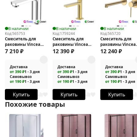
В наличии
В наличии
В наличии
Код:
565753
Код:
1759244
Код:
565720
Смеситель для
Смеситель для
Смеситель для
раковины Vincea
раковины Vincea
раковины Vincea
Arco VBF-4AR01CH
Domus VBF-5DM01BG
Rim VBFW-2RM1B
7 210
₽
12 390
₽
12 240
₽
Доставка
Доставка
Доставка
от 390 ₽
1 - 3 дня
от 390 ₽
1 - 3 дня
от 390 ₽
1 - 3 дня
Самовывоз
Самовывоз
Самовывоз
от 190 ₽
1 - 3 дня
от 190 ₽
1 - 3 дня
от 190 ₽
1 - 3 дня
Купить
Купить
Купить
Похожие товары