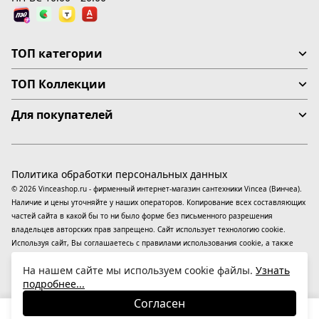
ТОП категории
ТОП Коллекции
Для покупателей
Политика обработки персональных данных
© 2026 Vinceashop.ru - фирменный интернет-магазин сантехники Vincea (Винчеа).
Наличие и цены уточняйте у наших операторов. Копирование всех составляющих
частей сайта в какой бы то ни было форме без письменного разрешения
владельцев авторских прав запрещено. Сайт использует технологию cookie.
Используя сайт, Вы соглашаетесь с правилами использования
cookie
, а также
даете согласие на обработку
персональных данных
На информационном ресурсе
На нашем сайте мы используем cookie файлы.
Узнать
применяются
рекомендательные технологии
(информационные технологии
подробнее...
предоставления информации на основе сбора, систематизации и анализа
сведений, относящихся к предпочтениям пользователей сети «Интернет»,
Согласен
находящихся на территории Российской Федерации).
23 280
₽
В корзину