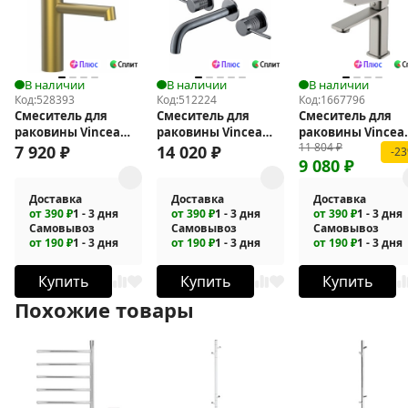
В наличии
В наличии
В наличии
Код:
528393
Код:
512224
Код:
1667796
Смеситель для
Смеситель для
Смеситель для
раковины Vincea
раковины Vincea
раковины Vincea
11 804
₽
Desire VBF-1D3BG
Groove VBFW-4G1GM
Core VBF-4CO1BN
7 920
₽
14 020
₽
-2
9 080
₽
Доставка
Доставка
Доставка
от 390 ₽
1 - 3 дня
от 390 ₽
1 - 3 дня
от 390 ₽
1 - 3 дня
Самовывоз
Самовывоз
Самовывоз
от 190 ₽
1 - 3 дня
от 190 ₽
1 - 3 дня
от 190 ₽
1 - 3 дня
Купить
Купить
Купить
Похожие товары