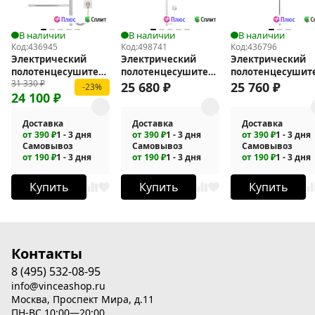
В наличии
В наличии
В наличии
Код:
436945
Код:
498741
Код:
436796
Электрический
Электрический
Электрический
полотенцесушитель
полотенцесушитель
полотенцесушит
31 330
₽
Vincea 43х80 VTD-
Vincea 15х140 VTD-
Vincea 15х140 VTD
25 680
₽
25 760
₽
-23%
24 100
₽
1S2CE
1DWE
1DCE
Доставка
Доставка
Доставка
от 390 ₽
1 - 3 дня
от 390 ₽
1 - 3 дня
от 390 ₽
1 - 3 дня
Самовывоз
Самовывоз
Самовывоз
от 190 ₽
1 - 3 дня
от 190 ₽
1 - 3 дня
от 190 ₽
1 - 3 дня
Купить
Купить
Купить
Контакты
8 (495) 532-08-95
info@vinceashop.ru
Москва, Проспект Мира, д.11
ПН-ВС 10:00—20:00