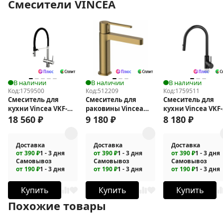
Смесители VINCEA
В наличии
В наличии
В наличии
Код:
1759500
Код:
512209
Код:
1759511
Смеситель для
Смеситель для
Смеситель для
кухни Vincea VKF-
раковины Vincea
кухни Vincea VKF-
120CH
Rondo VBF-1R1BG
2C1MB
18 560
₽
9 180
₽
8 180
₽
Доставка
Доставка
Доставка
от 390 ₽
1 - 3 дня
от 390 ₽
1 - 3 дня
от 390 ₽
1 - 3 дня
Самовывоз
Самовывоз
Самовывоз
от 190 ₽
1 - 3 дня
от 190 ₽
1 - 3 дня
от 190 ₽
1 - 3 дня
Купить
Купить
Купить
Похожие товары