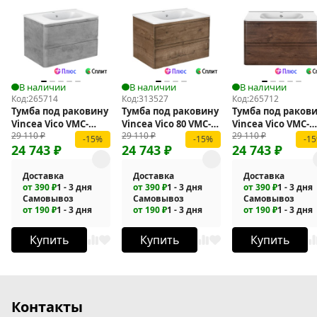
В наличии
В наличии
В наличии
Код:
265714
Код:
313527
Код:
265712
Тумба под раковину
Тумба под раковину
Тумба под раков
Vincea Vico VMC-
Vincea Vico 80 VMC-
Vincea Vico VMC-
29 110
₽
29 110
₽
29 110
₽
2V800BT подвесная
2V800VO подвесная
2V800RW подвесн
-15%
-15%
-1
24 743
₽
24 743
₽
24 743
₽
Доставка
Доставка
Доставка
от 390 ₽
1 - 3 дня
от 390 ₽
1 - 3 дня
от 390 ₽
1 - 3 дня
Самовывоз
Самовывоз
Самовывоз
от 190 ₽
1 - 3 дня
от 190 ₽
1 - 3 дня
от 190 ₽
1 - 3 дня
Купить
Купить
Купить
Контакты