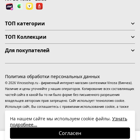
ТОП категории
ТОП Коллекции
Для покупателей
Политика обработки персональных данных
© 2026 Vinceashop.ru - фирменный интернет-магазин сантехники Vincea (Винчеа).
Наличие и цены уточняйте у наших операторов. Копирование всех составляющих
частей сайта в какой бы то ни было форме без письменного разрешения
владельцев авторских прав запрещено. Сайт использует технологию cookie.
Используя сайт, Вы соглашаетесь с правилами использования
cookie
, а также
даете согласие на обработку
персональных данных
На информационном ресурсе
На нашем сайте мы используем cookie файлы.
Узнать
применяются
рекомендательные технологии
(информационные технологии
подробнее...
предоставления информации на основе сбора, систематизации и анализа
сведений, относящихся к предпочтениям пользователей сети «Интернет»,
Согласен
находящихся на территории Российской Федерации).
23 774
₽
В корзину
-35%