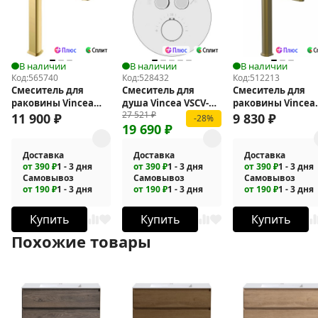
В наличии
В наличии
В наличии
Код:
565740
Код:
528432
Код:
512213
Смеситель для
Смеситель для
Смеситель для
раковины Vincea
душа Vincea VSCV-
раковины Vincea
27 521
₽
Next VBF-1N2BG
322T-MCH с
Rondo VBF-1R2BG
11 900
₽
9 830
₽
-28%
19 690
₽
термостатом
Доставка
Доставка
Доставка
от 390 ₽
1 - 3 дня
от 390 ₽
1 - 3 дня
от 390 ₽
1 - 3 дня
Самовывоз
Самовывоз
Самовывоз
от 190 ₽
1 - 3 дня
от 190 ₽
1 - 3 дня
от 190 ₽
1 - 3 дня
Купить
Купить
Купить
Похожие товары