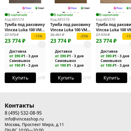
В наличии
В наличии
В наличии
Код:
485574
Код:
485576
Код:
485570
Тумба под раковину
Тумба под раковину
Тумба под раков
Vincea Luka 100 VMC-
Vincea Luka 100 VMC-
Vincea Luka 100 V
27 970
₽
36 361
₽
27 970
₽
2L100RO подвесная
2L100TO подвесная
2L100NO подвесн
-15%
-35%
-1
23 774
₽
23 774
₽
23 774
₽
Доставка
Доставка
Доставка
от 390 ₽
1 - 3 дня
от 390 ₽
1 - 3 дня
от 390 ₽
1 - 3 дня
Самовывоз
Самовывоз
Самовывоз
от 190 ₽
1 - 3 дня
от 190 ₽
1 - 3 дня
от 190 ₽
1 - 3 дня
Купить
Купить
Купить
Контакты
8 (495) 532-08-95
info@vinceashop.ru
Москва, Проспект Мира, д.11
ПН-ВС 10:00—20:00