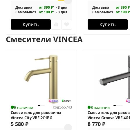
Доставка
от 390 ₽
1 - 3 дня
Доставка
от 390 ₽
Самовывоз
от 190 ₽
1 - 3 дня
Самовывоз
от 190 ₽
Купить
Купить
Смесители VINCEA
В наличии
Код:
565743
В наличии
Смеситель для раковины
Смеситель для рако
Vincea City VBF-2C1BG
Vincea Groove VBF-4G
5 580
₽
8 770
₽