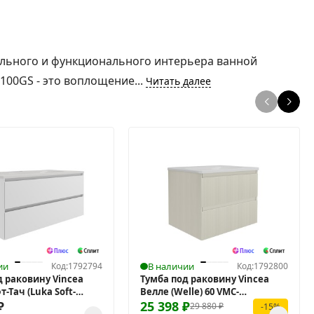
тильного и функционального интерьера ванной
100GS - это воплощение...
Читать далее
ии
Код:
1792794
В наличии
Код:
1792800
д раковину Vincea
Тумба под раковину Vincea
-Тач (Luka Soft-
Велле (Welle) 60 VMC-
00 VMC-2L100MW
₽
2WL600MBG подвесная
25 398
₽
29 880
₽
-15%