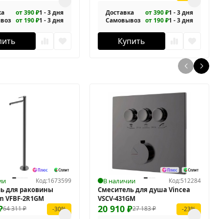
ая
ка
от 390 ₽
1 - 3 дня
Доставка
от 390 ₽
1 - 3 дня
воз
от 190 ₽
1 - 3 дня
Самовывоз
от 190 ₽
1 - 3 дня
пить
Купить
ии
Код:
1673599
В наличии
Код:
512284
ь для раковины
Смеситель для душа Vincea
im VFBF-2R1GM
VSCV-431GM
₽
20 910
₽
64 311
₽
27 183
₽
-30%
-23%