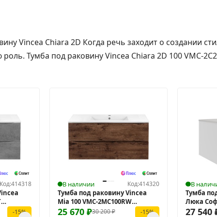
вину Vincea Chiara 2D Когда речь заходит о создании с
оль. Тумба под раковину Vincea Chiara 2D 100 VMC-2C2
Код:
414318
В наличии
Код:
414320
В налич
Vincea
Тумба под раковину Vincea
Тумба по
T
Mia 100 VMC-2MC100RW
Люка Софт
подвесная
25 670
₽
Touch) 1
27 540
30 200
₽
-15%
-15%