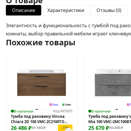
О товаре
Описание
Характеристики
Отзывы (0)
Элегантность и функциональность с тумбой под рако
комнаты, выбор правильной мебели играет ключевую р
Похожие товары
В наличии
Код:
485605
В наличии
Тумба под раковину Vincea
Тумба под раковину 
Chiara 2D 100 VMC-2C2100TO
Mia 100 VMC-2MC100B
подвесная
26 486
₽
подвесная
25 670
₽
31 160
₽
30 200
₽
-15%