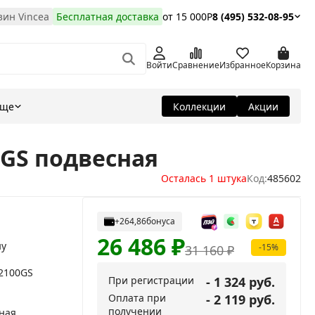
ин Vincea
Бесплатная доставка
от 15 000Р
8 (495) 532-08-95
Войти
Сравнение
Избранное
Корзина
Еще
Коллекции
Акции
0GS подвесная
Осталась 1 штука
Код:
485602
+264,86
бонуса
26 486
₽
ну
-15%
31 160
₽
C2100GS
При регистрации
- 1 324 руб.
Оплата при
- 2 119 руб.
получении
ная