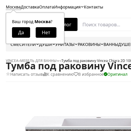
Москва
Доставка
Оплата
Информация
Контакты
Ваш город
Москва
?
Каталог
СМЕСИТЕЛИ
ДУШИ
УНИТАЗЫ
РАКОВИНЫ
ВАННЫ
ДУШЕ
VINCEA
–
МЕБЕЛЬ ДЛЯ ВАННЫ
–
Тумба под раковину Vincea Chiara 2D 
Тумба под раковину Vince
Написать отзыв
К сравнению
В избранное
Оригинал