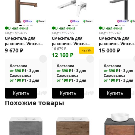
В наличии
В наличии
В наличии
Код:
1789406
Код:
1759255
Код:
1759247
Смеситель для
Смеситель для
Смеситель для
раковины Vincea
раковины Vincea
раковины Vincea
16 679
₽
Desire VBF-1D1BC
Puro VBFW-5P01CH
Domus VBF-
9 670
₽
15 000
₽
-27%
12 160
₽
5DM02GM
Доставка
Доставка
Доставка
от 390 ₽
1 - 3 дня
от 390 ₽
1 - 3 дня
от 390 ₽
1 - 3 дня
Самовывоз
Самовывоз
Самовывоз
от 190 ₽
1 - 3 дня
от 190 ₽
1 - 3 дня
от 190 ₽
1 - 3 дня
Купить
Купить
Купить
Похожие товары