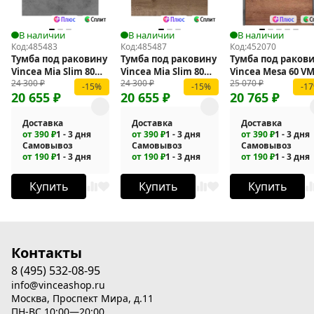
В наличии
В наличии
В наличии
Код:
485483
Код:
485487
Код:
452070
Тумба под раковину
Тумба под раковину
Тумба под раков
Vincea Mia Slim 80
Vincea Mia Slim 80
Vincea Mesa 60 VM
24 300
₽
24 300
₽
25 070
₽
VMC-2MC800S1BT
VMC-2MC800S1VO
2MS600TB подвес
-15%
-15%
-1
20 655
₽
20 655
₽
20 765
₽
подвесная
подвесная
Доставка
Доставка
Доставка
от 390 ₽
1 - 3 дня
от 390 ₽
1 - 3 дня
от 390 ₽
1 - 3 дня
Самовывоз
Самовывоз
Самовывоз
от 190 ₽
1 - 3 дня
от 190 ₽
1 - 3 дня
от 190 ₽
1 - 3 дня
Купить
Купить
Купить
Контакты
8 (495) 532-08-95
info@vinceashop.ru
Москва, Проспект Мира, д.11
ПН-ВС 10:00—20:00