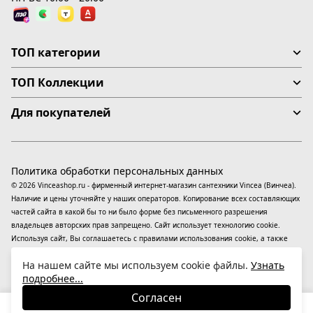
ТОП категории
ТОП Коллекции
Для покупателей
Политика обработки персональных данных
© 2026 Vinceashop.ru - фирменный интернет-магазин сантехники Vincea (Винчеа).
Наличие и цены уточняйте у наших операторов. Копирование всех составляющих
частей сайта в какой бы то ни было форме без письменного разрешения
владельцев авторских прав запрещено. Сайт использует технологию cookie.
Используя сайт, Вы соглашаетесь с правилами использования
cookie
, а также
даете согласие на обработку
персональных данных
На информационном ресурсе
На нашем сайте мы используем cookie файлы.
Узнать
применяются
рекомендательные технологии
(информационные технологии
подробнее...
предоставления информации на основе сбора, систематизации и анализа
сведений, относящихся к предпочтениям пользователей сети «Интернет»,
Согласен
находящихся на территории Российской Федерации).
20 655
₽
В корзину
-15%