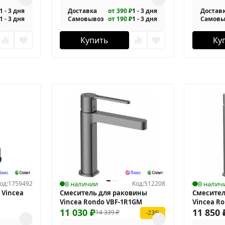
1 - 3 дня
Доставка
от 390 ₽
1 - 3 дня
Достав
1 - 3 дня
Самовывоз
от 190 ₽
1 - 3 дня
Самовы
Купить
Ку
од:
1759492
В наличии
Код:
512208
В налич
 Vincea
Смеситель для раковины
Смесител
Vincea Rondo VBF-1R1GM
Vincea R
11 030
₽
11 850
14 339
₽
-23%