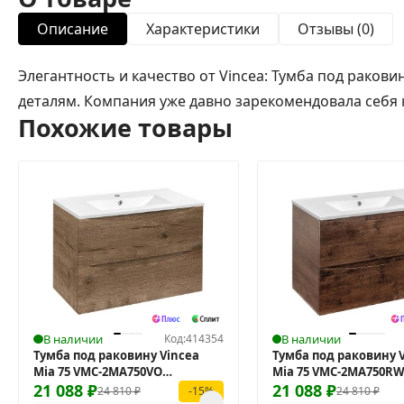
Описание
Характеристики
Отзывы (0)
Элегантность и качество от Vincea: Тумба под раков
деталям. Компания уже давно зарекомендовала себя 
Похожие товары
В наличии
Код:
414354
В наличии
Тумба под раковину Vincea
Тумба под раковину 
Mia 75 VMC-2MA750VO
Mia 75 VMC-2MA750R
подвесная
21 088
₽
подвесная
21 088
₽
24 810
₽
24 810
₽
-15%