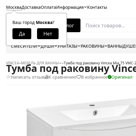
Москва
Доставка
Оплата
Информация
Контакты
Ваш город
Москва
?
Каталог
СМЕСИТЕЛИ
ДУШИ
УНИТАЗЫ
РАКОВИНЫ
ВАННЫ
ДУШЕ
VINCEA
–
МЕБЕЛЬ ДЛЯ ВАННЫ
–
Тумба под раковину Vincea Mia 75 VM
Тумба под раковину Vinc
Написать отзыв
К сравнению
В избранное
Оригинал