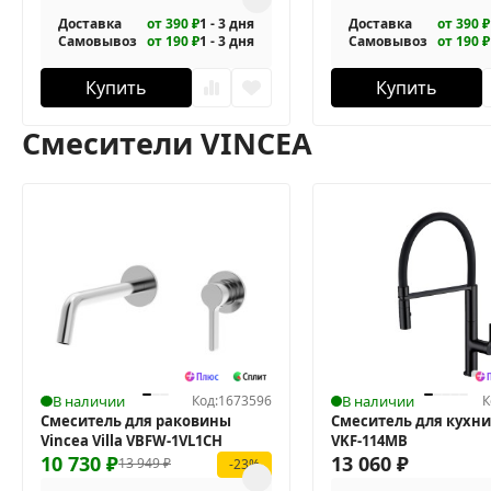
Доставка
от 390 ₽
1 - 3 дня
Доставка
от 390 ₽
Самовывоз
от 190 ₽
1 - 3 дня
Самовывоз
от 190 ₽
Купить
Купить
Смесители VINCEA
В наличии
Код:
1673596
В наличии
К
Смеситель для раковины
Смеситель для кухни
Vincea Villa VBFW-1VL1CH
VKF-114MB
10 730
₽
13 060
₽
13 949
₽
-23%