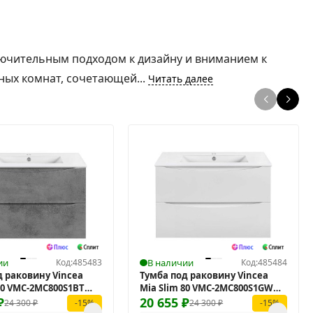
ключительным подходом к дизайну и вниманием к
ных комнат, сочетающей...
Читать далее
ии
Код:
485483
В наличии
Код:
485484
д раковину Vincea
Тумба под раковину Vincea
80 VMC-2MC800S1BT
Mia Slim 80 VMC-2MC800S1GW
ая
₽
подвесная
20 655
₽
24 300
₽
24 300
₽
-15%
-15%