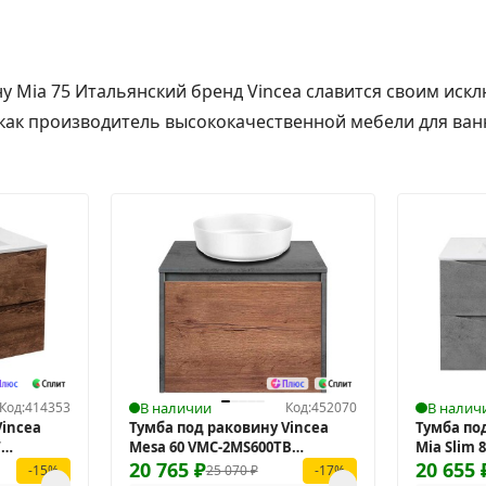
ину Mia 75 Итальянский бренд Vincea славится своим ис
как производитель высококачественной мебели для ван
Код:
414353
В наличии
Код:
452070
В налич
Vincea
Тумба под раковину Vincea
Тумба по
W
Mesa 60 VMC-2MS600TB
Mia Slim 
подвесная
20 765
₽
подвесн
20 655
25 070
₽
-15%
-17%