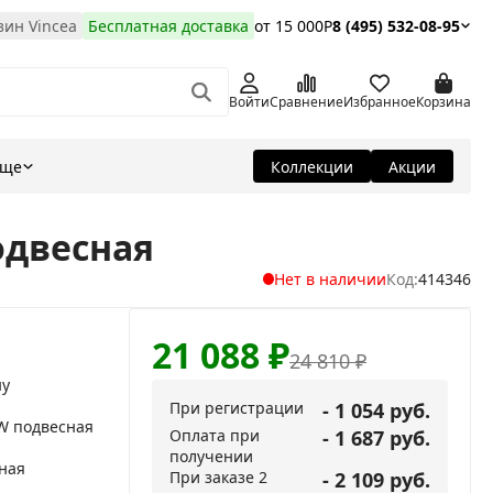
ин Vincea
Бесплатная доставка
от 15 000Р
8 (495) 532-08-95
Войти
Сравнение
Избранное
Корзина
Еще
Коллекции
Акции
одвесная
Нет в наличии
Код:
414346
21 088
₽
24 810
₽
ну
При регистрации
- 1 054 руб.
W подвесная
Оплата при
- 1 687 руб.
получении
ная
При заказе 2
- 2 109 руб.