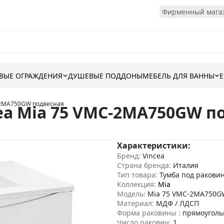
Фирменный магаз
ВЫЕ ОГРАЖДЕНИЯ
ДУШЕВЫЕ ПОДДОНЫ
МЕБЕЛЬ ДЛЯ ВАННЫ
C-2MA750GW подвесная
ea Mia 75 VMC-2MA750GW п
Характеристики:
Бренд:
Vincea
Страна бренда:
Италия
Тип товара:
Тумба под ракови
Коллекция:
Mia
Модель:
Mia 75 VMC-2MA750G
Материал:
МДФ / ЛДСП
Форма раковины :
прямоуголь
Число раковин:
1