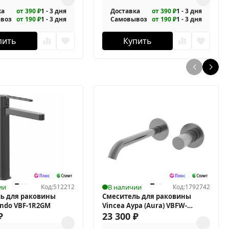
ка
от 390 ₽
1 - 3 дня
Доставка
от 390 ₽
1 - 3 дня
воз
от 190 ₽
1 - 3 дня
Самовывоз
от 190 ₽
1 - 3 дня
пить
Купить
ии
Код:
512212
В наличии
Код:
1792742
ь для раковины
Смеситель для раковины
ondo VBF-1R2GM
Vincea Аура (Aura) VBFW-
₽
6AU1GM
23 300
₽