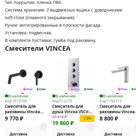
Тип покрытия: пленка ПВХ.
Система хранения: 2 выдвижных ящика с доводчиками
soft-close (плавного закрывания).
Ручки: интегрированные в плоскости фасада.
Установка: подвесная.
В комплекте поставки: тумба под раковину.
Смесители VINCEA
В наличии
В наличии
В наличии
Код:
1673598
Код:
512275
Код:
1792713
Смеситель для
Смеситель для
Смеситель для
раковины Vincea
душа Vincea VSCV-
раковины Vincea
25 818
₽
Villa VBFW-1VL1MB
433TCH с
Линеа (Linea) VBF
9 770
₽
8 800
₽
-23%
19 860
₽
термостатом
4LN1BN
Доставка
Доставка
Доставка