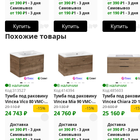
от 390 ₽
1 - 3 дня
от 390 ₽
1 - 3 дня
от 390 ₽
1 - 3 дня
Самовывоз
Самовывоз
Самовывоз
от 190 ₽
1 - 3 дня
от 190 ₽
1 - 3 дня
от 190 ₽
1 - 3 дня
Купить
Купить
Купить
Похожие товары
В наличии
В наличии
В наличии
Код:
313527
Код:
414394
Код:
485603
Тумба под раковину
Тумба под раковину
Тумба под раков
Vincea Vico 80 VMC-
Vincea Mia 90 VMC-
Vincea Chiara 2D 
29 110
₽
29 130
₽
29 600
₽
2V800VO подвесная
2MA900VO
VMC-2C2100NO
-15%
-15%
-1
24 743
₽
24 760
₽
25 160
₽
подвесная
подвесная
Доставка
Доставка
Доставка
от 390 ₽
1 - 3 дня
от 390 ₽
1 - 3 дня
от 390 ₽
1 - 3 дня
Самовывоз
Самовывоз
Самовывоз
от 190 ₽
1 - 3 дня
от 190 ₽
1 - 3 дня
от 190 ₽
1 - 3 дня