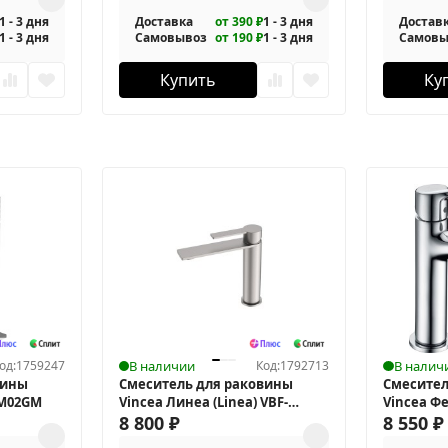
1 - 3 дня
Доставка
от 390 ₽
1 - 3 дня
Достав
1 - 3 дня
Самовывоз
от 190 ₽
1 - 3 дня
Самовы
Купить
Ку
од:
1759247
В наличии
Код:
1792713
В налич
вины
Смеситель для раковины
Смесител
DM02GM
Vincea Линеа (Linea) VBF-
Vincea Фе
4LN1BN
8 800
₽
5FE1CH
8 550
₽