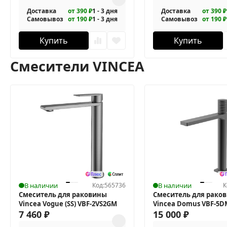
Доставка
от 390 ₽
1 - 3 дня
Доставка
от 390 ₽
Самовывоз
от 190 ₽
1 - 3 дня
Самовывоз
от 190 ₽
Купить
Купить
Смесители VINCEA
В наличии
Код:
565736
В наличии
К
Смеситель для раковины
Смеситель для рако
Vincea Vogue (SS) VBF-2VS2GM
Vincea Domus VBF-5
7 460
₽
15 000
₽