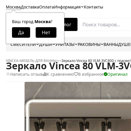
Москва
Доставка
Оплата
Информация
Контакты
Ваш город
Москва
?
Каталог
СМЕСИТЕЛИ
ДУШИ
УНИТАЗЫ
РАКОВИНЫ
ВАННЫ
ДУШЕ
VINCEA
–
МЕБЕЛЬ ДЛЯ ВАННЫ
–
Зеркало Vincea 80 VLM-3VC800 с подсве
Зеркало Vincea 80 VLM-3V
Написать отзыв
К сравнению
В избранное
Оригинал