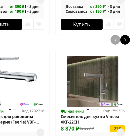
ка
от 390 ₽
1 - 3 дня
Доставка
от 390 ₽
1 - 3 дня
воз
от 190 ₽
1 - 3 дня
Самовывоз
от 190 ₽
1 - 3 дня
пить
Купить
ии
Код:
1792716
В наличии
Код:
1759506
ь для раковины
Смеситель для кухни Vincea
ерие (Feerie) VBF-
VKF-22CH
8 870
₽
12 207
₽
-27%