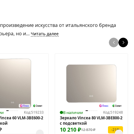
произведение искусства от итальянского бренда
ьера, но и...
Читать далее
ии
Код:
519233
В наличии
Код:
519248
incea 60 VLM-3BE600-2
Зеркало Vincea 80 VLM-3BE800-2
ткой
с подсветкой
₽
10 210
₽
12 870
₽
-21%