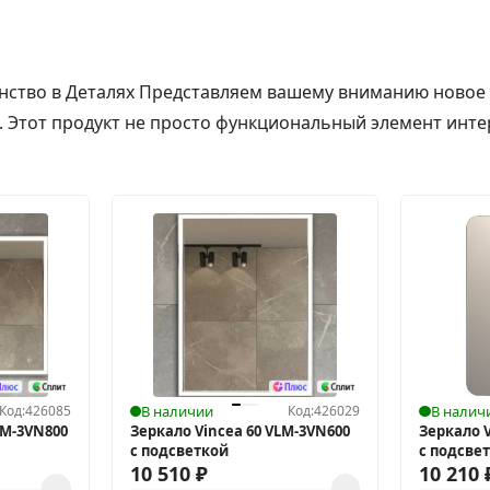
енство в Деталях Представляем вашему вниманию новое 
. Этот продукт не просто функциональный элемент интер
Код:
426085
В наличии
Код:
426029
В налич
LM-3VN800
Зеркало Vincea 60 VLM-3VN600
Зеркало V
с подсветкой
с подсве
10 510
₽
10 210