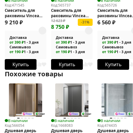
В наличии
В наличии
В наличии
Код:
471545
Код:
565737
Код:
565726
Смеситель для
Смеситель для
Смеситель для
раковины Vincea
раковины Vincea
раковины Vincea
12 623
₽
Desire VBF-1D1GM
Groove VBF-4G1BG4
Dice VBF-2DS1GM
9 210
₽
6 560
₽
-31%
8 750
₽
Доставка
Доставка
Доставка
от 390 ₽
1 - 3 дня
от 390 ₽
1 - 3 дня
от 390 ₽
1 - 3 дня
Самовывоз
Самовывоз
Самовывоз
от 190 ₽
1 - 3 дня
от 190 ₽
1 - 3 дня
от 190 ₽
1 - 3 дня
Купить
Купить
Купить
Похожие товары
В наличии
В наличии
В наличии
Код:
566054
Код:
1668083
Код:
474435
Душевая дверь
Душевая дверь
Душевая дверь