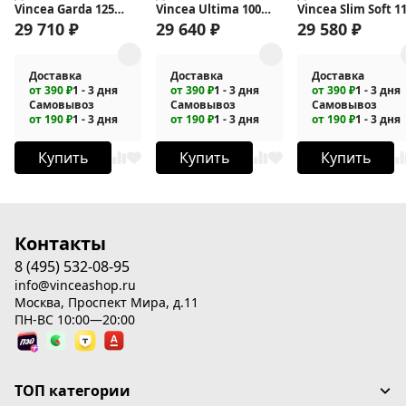
Vincea Garda 125
Vincea Ultima 100
Vincea Slim Soft 1
VDS-1G125CLG
VDS-7UL100CLGM
VDS-1SS110CL
29 710
₽
29 640
₽
29 580
₽
Доставка
Доставка
Доставка
от 390 ₽
1 - 3 дня
от 390 ₽
1 - 3 дня
от 390 ₽
1 - 3 дня
Самовывоз
Самовывоз
Самовывоз
от 190 ₽
1 - 3 дня
от 190 ₽
1 - 3 дня
от 190 ₽
1 - 3 дня
Купить
Купить
Купить
Контакты
8 (495) 532-08-95
info@vinceashop.ru
Москва, Проспект Мира, д.11
ПН-ВС 10:00—20:00
ТОП категории